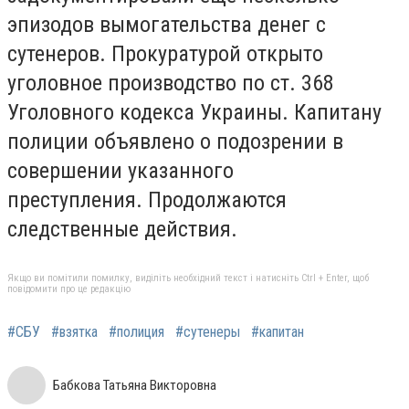
эпизодов вымогательства денег с
сутенеров. Прокуратурой открыто
уголовное производство по ст. 368
Уголовного кодекса Украины. Капитану
полиции объявлено о подозрении в
совершении указанного
преступления. Продолжаются
следственные действия.
Якщо ви помітили помилку, виділіть необхідний текст і натисніть Ctrl + Enter, щоб
повідомити про це редакцію
#СБУ
#взятка
#полиция
#сутенеры
#капитан
Бабкова Татьяна Викторовна