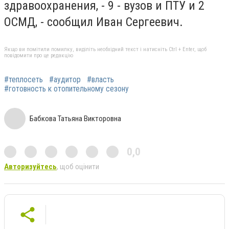
здравоохранения, - 9 - вузов и ПТУ и 2
ОСМД, - сообщил Иван Сергеевич.
Якщо ви помітили помилку, виділіть необхідний текст і натисніть Ctrl + Enter, щоб
повідомити про це редакцію
#теплосеть
#аудитор
#власть
#готовность к отопительному сезону
Бабкова Татьяна Викторовна
0,0
Авторизуйтесь
, щоб оцінити