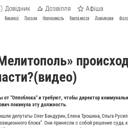
Довідник
Дозвілля
Афіша
Вакансії
Погода
Нерухомість
Карта міста
Довідкова
Фото
Мелитополь» происхо
ласти?(видео)
ы от "Оппоблока" и требуют, чтобы директор коммуналь
ович покинула эту должность.
шли депутаты Олег Бандурин, Елена Трошина, Ольга Русило
озиционного блока". Они принесли с собой решение суда, 