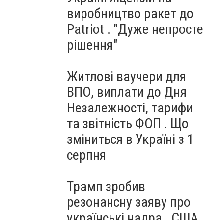
виробництво ракет до
Patriot . "Дуже непросте
рішення"
Житлові ваучери для
ВПО, виплати до Дня
Незалежності, тарифи
та звітність ФОП . Що
зміниться в Україні з 1
серпня
Трамп зробив
резонансну заяву про
українські надра . США