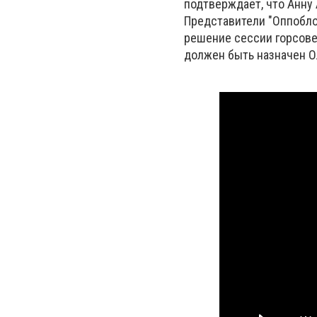
подтверждает, что Анну
Представители "Оппобло
решение сессии горсовет
должен быть назначен О