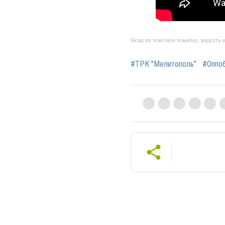
Якщо ви помітили помилку, виділіть нео
#ТРК "Мелитополь"
#Оппо