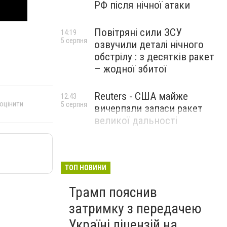
РФ після нічної атаки
Повітряні сили ЗСУ
14:19
5 серпня
озвучили деталі нічного
обстрілу : з десятків ракет
– жодної збитої
Reuters - США майже
12:43
 оцінити
5 серпня
вичерпали запаси ракет
великої дальності
ТОП НОВИНИ
Трамп пояснив
затримку з передачею
Україні ліцензій на