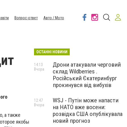
звіти
Вопрос-ответ
Авто / Мото
ОСТАННІ НОВИНИ
дит
Дрони атакували черговий
14:13
Вчора
склад Wildberries .
Російський Єкатеринбург
прокинувся від вибухів
ного
WSJ - Путін може напасти
12:47
Вчора
на НАТО вже восени:
розвідка США опублікувала
, а также
новий прогноз
которое якобы