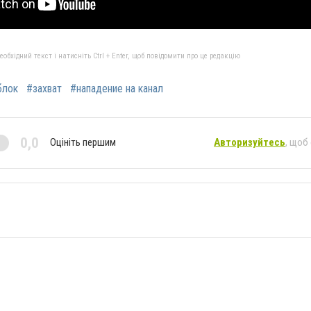
бхідний текст і натисніть Ctrl + Enter, щоб повідомити про це редакцію
блок
#захват
#нападение на канал
0,0
Оцініть першим
Авторизуйтесь
, щоб