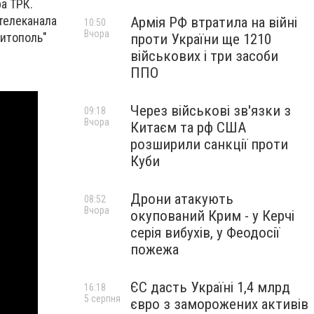
а ТРК.
телеканала
Армія РФ втратила на війні
10:50
Вчора
литополь"
проти України ще 1210
військових і три засоби
ППО
Через військові зв'язки з
09:18
Вчора
Китаєм та рф США
розширили санкції проти
Куби
Дрони атакують
08:52
Вчора
окупований Крим - у Керчі
серія вибухів, у Феодосії
пожежа
ЄС дасть Україні 1,4 млрд
16:18
5 серпня
євро з заморожених активів