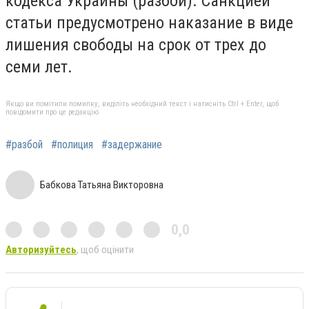
кодекса Украины (разбой). Санкцией
статьи предусмотрено наказание в виде
лишения свободы на срок от трех до
семи лет.
Якщо ви помітили помилку, виділіть необхідний текст і натисніть Ctrl + Enter, щоб
повідомити про це редакцію
#разбой
#полиция
#задержание
Бабкова Татьяна Викторовна
0,0
Авторизуйтесь
, щоб оцінити