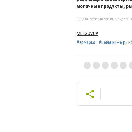
молочные продукты, ры
Якщо ви помітили помилку, виділіть нео
MLT.GOV.UA
#ярмарка
#цены ниже рын