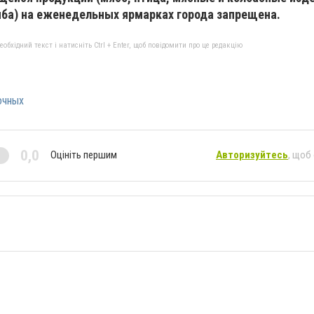
ба) на еженедельных ярмарках города запрещена.
бхідний текст і натисніть Ctrl + Enter, щоб повідомити про це редакцію
очных
0,0
Оцініть першим
Авторизуйтесь
, щоб