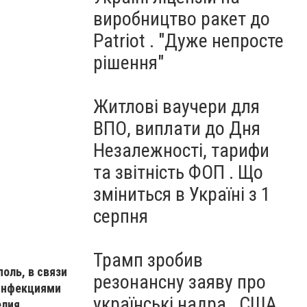
виробництво ракет до
Patriot . "Дуже непросте
рішення"
Житлові ваучери для
ВПО, виплати до Дня
Незалежності, тарифи
та звітність ФОП . Що
зміниться в Україні з 1
серпня
Трамп зробив
оль, в связи
резонансну заяву про
 инфекциями
українські надра . США
лия,