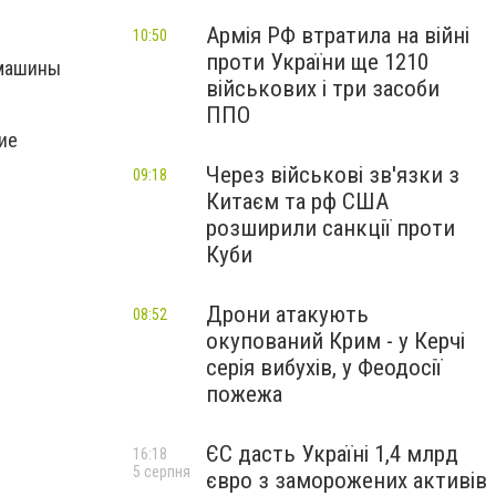
Армія РФ втратила на війні
10:50
проти України ще 1210
 машины
військових і три засоби
ППО
ие
Через військові зв'язки з
09:18
Китаєм та рф США
розширили санкції проти
Куби
Дрони атакують
08:52
окупований Крим - у Керчі
серія вибухів, у Феодосії
пожежа
ЄС дасть Україні 1,4 млрд
16:18
5 серпня
євро з заморожених активів