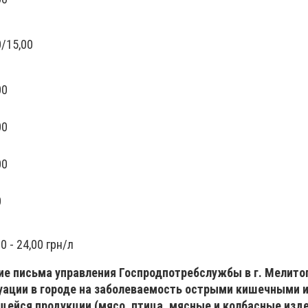
0/15,00
00
00
00
0
 - 24,00 грн/л
е письма управления Госпродпотребслужбы в г. Мелитоп
уации в городе на заболеваемость острыми кишечными
щейся продукции (мясо, птица, мясные и колбасные изде