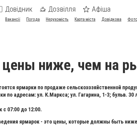
Довідник
Дозвілля
Афіша
Вакансії
Погода
Нерухомість
Карта міста
Довідкова
Фото
 цены ниже, чем на р
стоятся ярмарки по продаже сельскохозяйственной проду
и по адресам: ул. К.Маркса; ул. Гагарина, 1-3; бульв. 30 
с 07:00 до 12:00.
едения ярмарок - это цены, которые должны быть ниж