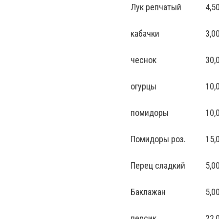
Лук репчатый
4,5
кабачки
3,0
чеснок
30,
огурцы
10,
помидоры
10,
Помидоры роз.
15,
Перец сладкий
5,0
Баклажан
5,0
персик
22,