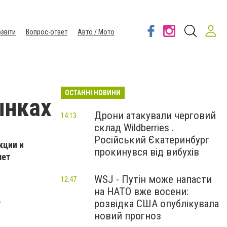
звіти
Вопрос-ответ
Авто / Мото
ОСТАННІ НОВИНИ
ынках
Дрони атакували черговий
14:13
склад Wildberries .
Російський Єкатеринбург
кции и
прокинувся від вибухів
лет
WSJ - Путін може напасти
12:47
на НАТО вже восени:
е
розвідка США опублікувала
новий прогноз