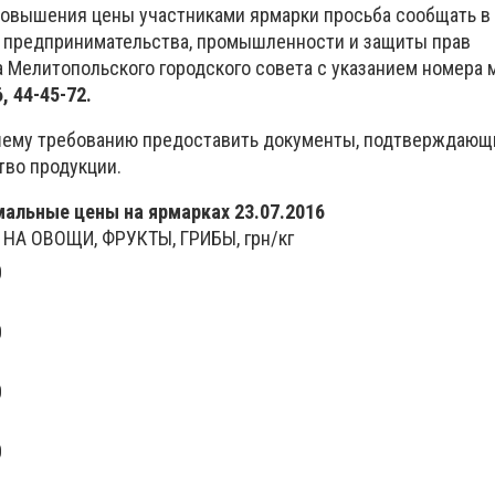
повышения цены участниками ярмарки просьба сообщать в
ю предпринимательства, промышленности и защиты прав
 Мелитопольского городского совета с указанием номера
, 44-45-72.
шему требованию предоставить документы, подтверждающ
во продукции.
льные цены на ярмарках 23.07.2016
А ОВОЩИ, ФРУКТЫ, ГРИБЫ, грн/кг
0
0
0
0