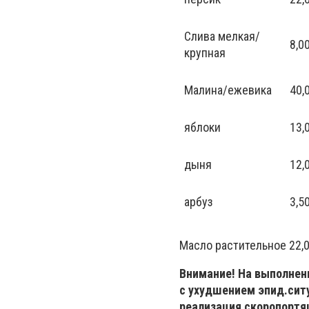
Слива мелкая/
8,0
крупная
Малина/ежевика
40,
яблоки
13,
дыня
12,
арбуз
3,5
Масло растительное 22,00
Внимание! На выполнени
с ухудшением эпид.сит
реализация скоропортя