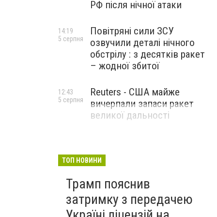
РФ після нічної атаки
Повітряні сили ЗСУ
14:19
5 серпня
озвучили деталі нічного
обстрілу : з десятків ракет
– жодної збитої
Reuters - США майже
12:43
5 серпня
вичерпали запаси ракет
великої дальності
ТОП НОВИНИ
Трамп пояснив
затримку з передачею
Україні ліцензій на