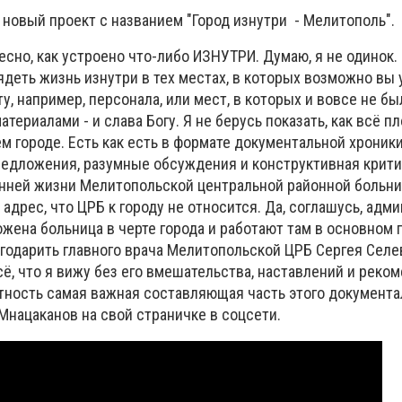
новый проект с названием "Город изнутри - Мелитополь".
есно, как устроено что-либо ИЗНУТРИ. Думаю, я не одинок.
деть жизнь изнутри в тех местах, в которых возможно вы 
у, например, персонала, или мест, в которых и вовсе не был
териалами - и слава Богу. Я не берусь показать, как всё пл
м городе. Есть как есть в формате документальной хроники
едложения, разумные обсуждения и конструктивная крити
нней жизни Мелитопольской центральной районной больни
адрес, что ЦРБ к городу не относится. Да, соглашусь, адм
ожена больница в черте города и работают там в основном 
агодарить главного врача Мелитопольской ЦРБ Сергея Селе
ё, что я вижу без его вмешательства, наставлений и реком
тность самая важная составляющая часть этого документа
 Мнацаканов на свой страничке в соцсети.