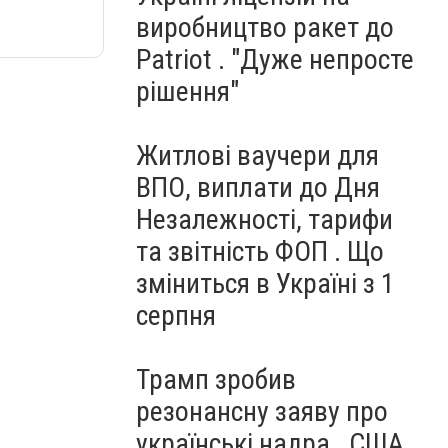
виробництво ракет до
Patriot . "Дуже непросте
рішення"
Житлові ваучери для
ВПО, виплати до Дня
Незалежності, тарифи
та звітність ФОП . Що
зміниться в Україні з 1
серпня
Трамп зробив
резонансну заяву про
українські надра . США