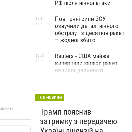
РФ після нічної атаки
Повітряні сили ЗСУ
14:19
5 серпня
озвучили деталі нічного
обстрілу : з десятків ракет
– жодної збитої
Reuters - США майже
12:43
5 серпня
вичерпали запаси ракет
великої дальності
ТОП НОВИНИ
 оцінити
Трамп пояснив
затримку з передачею
Україні ліцензій на