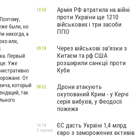
Армія РФ втратила на війні
10:50
проти України ще 1210
 Поэтому,
військових і три засоби
уже были, но
ППО
и никогда, а
охо или,
Через військові зв'язки з
.
09:18
Китаєм та рф США
ка. Первый
розширили санкції проти
це. Уже
Куби
инистративно
горожане. От
вича, который
Дрони атакують
08:52
ендаций, так
окупований Крим - у Керчі
льного
серія вибухів, у Феодосії
пожежа
ЄС дасть Україні 1,4 млрд
16:18
5 серпня
євро з заморожених активів