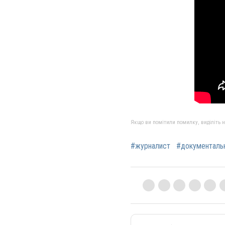
Якщо ви помітили помилку, виділіть нео
#журналист
#документаль