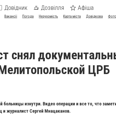
Довідник
Дозвілля
Афіша
Вакансії
Погода
Нерухомість
Карта міста
Довідкова
Фото
ст снял документальн
 Мелитопольской ЦРБ
 больницы изнутри. Видео операции и все то, что замет
ц и журналист Сергей Мнацаканов.