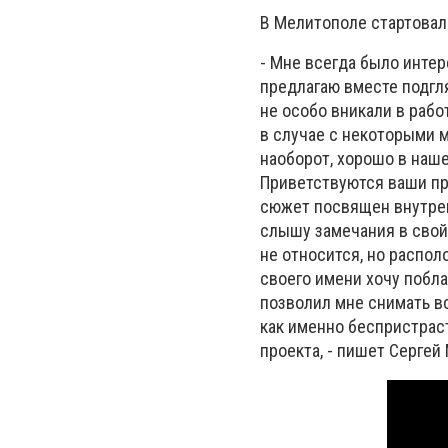
В Мелитополе стартовал 
- Мне всегда было интер
предлагаю вместе подгля
не особо вникали в работ
в случае с некоторыми ма
наоборот, хорошо в наше
Приветствуются ваши пр
сюжет посвящен внутре
слышу замечания в свой 
не относится, но распол
своего имени хочу побл
позволил мне снимать вс
как именно беспристрас
проекта, - пишет Сергей