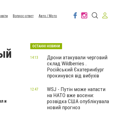
звіти
Вопрос-ответ
Авто / Мото
ОСТАННІ НОВИНИ
ый
Дрони атакували черговий
14:13
склад Wildberries .
Російський Єкатеринбург
прокинувся від вибухів
WSJ - Путін може напасти
12:47
на НАТО вже восени:
ил и
розвідка США опублікувала
новий прогноз