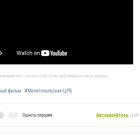
бхідний текст і натисніть Ctrl + Enter, щоб повідомити про це редакцію
ный фильм
#Мелитопольская ЦРБ
0,0
Оцініть першим
Авторизуйтесь
, щоб