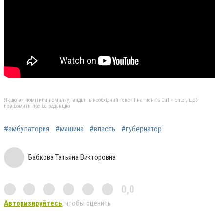
Якщо ви помітили помилку, виділіть необхідний текст і натисніть Ctrl + Enter, щоб
повідомити про це редакцію
#амбулатория
#машина
#власть
#губернатор
Бабкова Татьяна Викторовна
0,0
Авторизируйтесь
, чтобы оценить