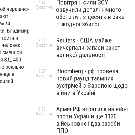
Повітряні сили ЗСУ
14:19
5 серпня
кой черешне»
озвучили деталі нічного
нают
обстрілу : з десятків ракет
а» за
– жодної збитої
ики. Владимир
 гости и
Reuters - США майже
12:43
т человек
5 серпня
вичерпали запаси ракет
о сменной
великої дальності
я ВД, 400
ые реально
Bloomberg - рф провела
11:27
нице в
5 серпня
новий раунд таємних
асилий
зустрічей з Європою щодо
війни в Україні
Армія РФ втратила на війні
10:59
5 серпня
проти України ще 1130
військових і два засоби
ППО