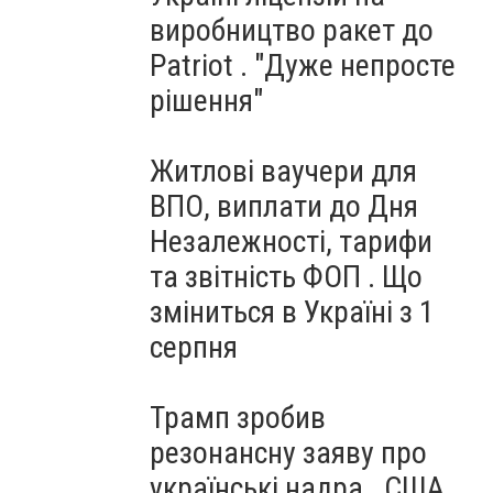
виробництво ракет до
Patriot . "Дуже непросте
рішення"
Житлові ваучери для
ВПО, виплати до Дня
Незалежності, тарифи
та звітність ФОП . Що
зміниться в Україні з 1
серпня
Трамп зробив
резонансну заяву про
українські надра . США