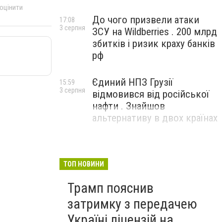
 оцінити
До чого призвели атаки
17:08
3 серпня
ЗСУ на Wildberries . 200 млрд
збитків і ризик краху банків
рф
Єдиний НПЗ Грузії
15:59
3 серпня
відмовився від російської
нафти . Знайшов
альтернативу в двох країнах
ТОП НОВИНИ
Трамп пояснив
затримку з передачею
Україні ліцензій на