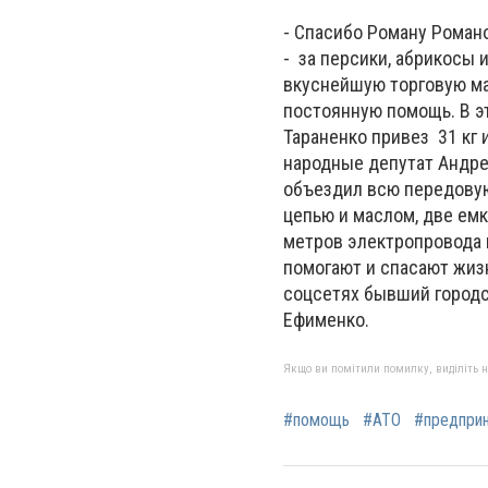
- Спасибо Роману Роман
- за персики, абрикосы 
вкуснейшую торговую ма
постоянную помощь. В эт
Тараненко привез 31 кг 
народные депутат Андре
объездил всю передовую.
цепью и маслом, две емк
метров электропровода и
помогают и спасают жиз
соцсетях бывший городс
Ефименко.
Якщо ви помітили помилку, виділіть нео
#помощь
#АТО
#предпри