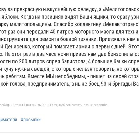
ову за прекрасную и.вкуснейшую селедку, а «Мелитопольс
и яблоки. Когда на позициях видят Ваши ящики, то сразу уз
рку мелитопольщины. Спасибо коллективу «Мелавтотранс
от раз они передали 40 литров моторного масла для техн
инструмента для ремонта боевой техники. Приезжал к нам в
й Денисенко, который помогает армии с первых дней. Это
 На этот раз в два часа ночи привез нам две бензопилы с
ости по 200 литров спрея балистола, 4 большие банки спре
 кучу нужных вещей, о которых нельзя говорить, но котор
нь ребятам. Вместе МЫ непобедимы, - пишет на своей стра
кой голова, предприниматель, а ныне боец 93-й бригады В
бхідний текст і натисніть Ctrl + Enter, щоб повідомити про це редакцію
ниматели
#посылки