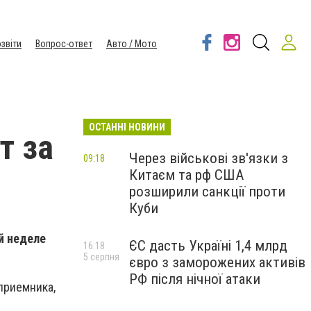
звіти
Вопрос-ответ
Авто / Мото
ОСТАННІ НОВИНИ
т за
Через військові зв'язки з
09:18
Китаєм та рф США
розширили санкції проти
Куби
й неделе
ЄС дасть Україні 1,4 млрд
16:18
5 серпня
євро з заморожених активів
РФ після нічної атаки
приемника,