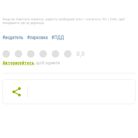
Якщо ви помітили помилку, виділіть необхідний текст і натисніть Ctrl + Enter, щоб
повідомити про це редакцію
#водитель
#парковка
#ПДД
0,0
Авторизуйтесь
, щоб оцінити