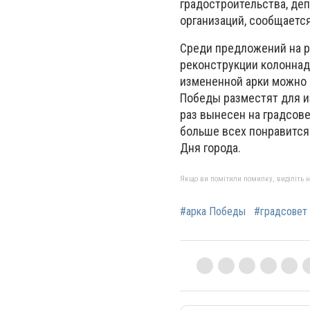
градостроительства, де
организаций, сообщаетс
Среди предложений на р
реконструкции колоннад
измененной арки можно 
Победы разместят для и
раз вынесен на градсове
больше всех понравится
Дня города.
Якщо ви помітили помилку, виділіть нео
#арка Победы
#градсовет