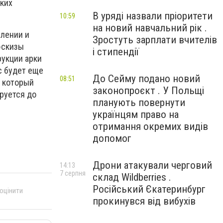
ских
В уряді назвали пріоритети
10:59
на новий навчальний рік .
лении и
Зростуть зарплати вчителів
эскизы
і стипендії
рукции арки
с будет еще
До Сейму подано новий
08:51
, который
законопроєкт . У Польщі
руется до
планують повернути
українцям право на
отримання окремих видів
допомог
Дрони атакували черговий
14:13
7 серпня
склад Wildberries .
Російський Єкатеринбург
 оцінити
прокинувся від вибухів