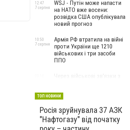
WSJ - Путін може напасти
12:47
7 серпня
на НАТО вже восени:
розвідка США опублікувала
новий прогноз
Армія РФ втратила на війні
10:50
7 серпня
проти України ще 1210
військових і три засоби
ППО
Через військові зв'язки з
09:18
7 серпня
Китаєм та рф США
розширили санкції проти
Куби
ТОП НОВИНИ
Росія зруйнувала 37 АЗК
"Нафтогазу" від початку
року – частину