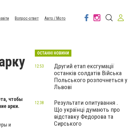
звіти
Вопрос-ответ
Авто / Мото
ОСТАННІ НОВИНИ
арку
Другий етап ексгумації
12:53
останків солдатів Війська
Польського розпочнеться у
Львові
та, чтобы
Результати опитування .
12:38
ние арки.
Що українці думають про
відставку Федорова та
Сирського
уры и