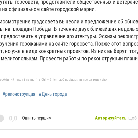
путаты горсовета, представители общественных и ветеран
я на официальном сайте городской мэрии.
ассмотрение градсовета вынесли и предложение об обнов
ы на площади Победы. В течение двух ближайших недель 
предоставить в управление архитектуры. Эскизы реконст
зучения горожанами на сайте горсовета. Позже этот вопро
т, но уже в виде конкретных проектов. Из них выберут тот
 мелитопольцам. Провести работы по реконструкции плани
бхідний текст і натисніть Ctrl + Enter, щоб повідомити про це редакцію
#реконструкция
#День города
0,0
Оцініть першим
Авторизуйтесь
, щоб