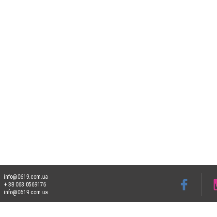
info@0619.com.ua
+ 38 063 0569176
info@0619.com.ua
Допускається цитування матеріалів без отримання попередньої згоди 0619.com.ua за