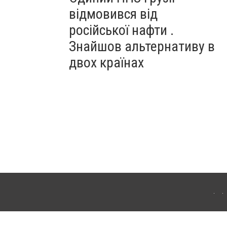
відмовився від
російської нафти .
Знайшов альтернативу в
двох країнах
ітополя. Для інтернет-видань обов'язкове розміщення прямого, відкритого для