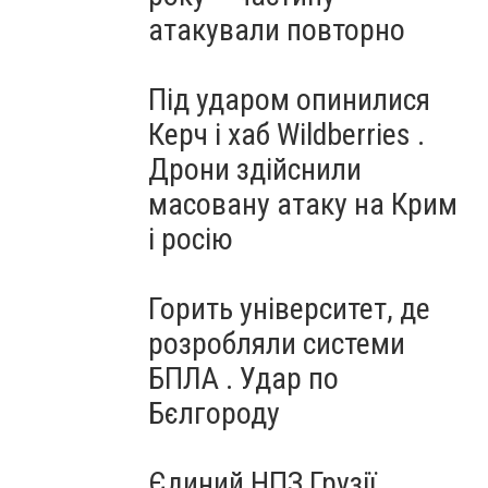
атакували повторно
Під ударом опинилися
Керч і хаб Wildberries .
Дрони здійснили
масовану атаку на Крим
і росію
Горить університет, де
розробляли системи
БПЛА . Удар по
Бєлгороду
Єдиний НПЗ Грузії