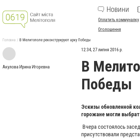
Новини
Оплатить коммуналку
Оголошення
Головна
В Мелитополе реконструируют арку Победы
12:34, 27 липня 2016 р.
В Мелито
Акулова Ирина Игоревна
Победы
Эскизы обновленной ко
горожане могли выбрат
Вчера состоялось засед
присутствовали предста