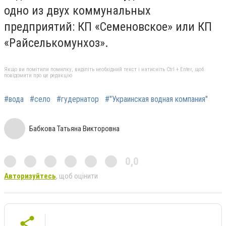
одно из двух коммунальных
предприятий: КП «Семеновское» или КП
«Райселькомунхоз».
Якщо ви помітили помилку, виділіть необхідний текст і натисніть Ctrl + Enter, щоб
повідомити про це редакцію
#вода
#село
#гудернатор
#"Украинская водная компания"
Бабкова Татьяна Викторовна
0,0
Авторизуйтесь
, щоб оцінити