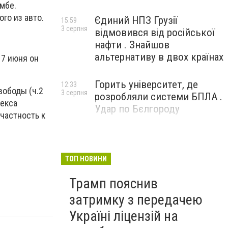
мбе.
го из авто.
Єдиний НПЗ Грузії
15:59
3 серпня
відмовився від російської
нафти . Знайшов
альтернативу в двох країнах
17 июня он
Горить університет, де
12:33
ободы (ч.2
3 серпня
розробляли системи БПЛА .
декса
Удар по Бєлгороду
частность к
ТОП НОВИНИ
Трамп пояснив
затримку з передачею
Україні ліцензій на