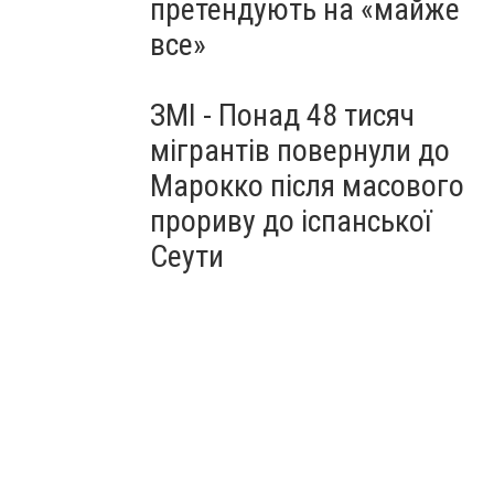
претендують на «майже
все»
ЗМІ - Понад 48 тисяч
мігрантів повернули до
Марокко після масового
прориву до іспанської
Сеути