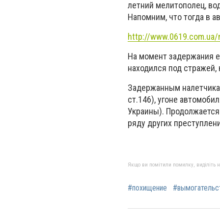
летний мелитополец, во
Напомним, что тогда в а
http://www.0619.com.ua
На момент задержания е
находился под стражей,
Задержанным налетчика
ст.146), угоне автомобил
Украины). Продолжается
ряду других преступлени
Якщо ви помітили помилку, виділіть нео
#похищение
#вымогательс