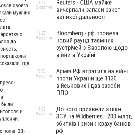
Reuters - США майже
12:43
возле своего
5 серпня
вичерпали запаси ракет
олкали мужчин
великої дальності
ное
олета
Bloomberg - рф провела
11:27
барсетку с
5 серпня
новий раунд таємних
ался до
зустрічей з Європою щодо
сность,
війни в Україні
 спортшколы
ссказали, где
Армія РФ втратила на війні
10:59
5 серпня
проти України ще 1130
 пресс-
військових і два засоби
о-
ППО
 и
к были
До чого призвели атаки
17:08
итополя и
3 серпня
ЗСУ на Wildberries . 200 млрд
уплений.
збитків і ризик краху банків
рф
х попал 33-