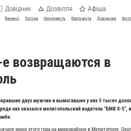
Довідник
Дозвілля
Афіша
Вакансії
Погода
Нерухомість
Карта міста
Довідкова
Фото
-е возвращаются в
оль
ыкравшие двух мужчин и вымогавшие у них 5 тысяч долл
еди них оказался мелитопольский водитель "БМВ Х-5", 
амбе.
начале июня этого года на микрорайоне в Мелитополе. Око