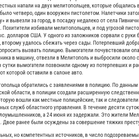
естных напали на двух мелитопольцев, которые общались 
 было четверо, один вооружен пистолетом. Налетчики зат
у» и вывезли за город, в посадку недалеко от села Пивнич
 Похитители избивали мелитопольцев, и под угрозой пист
с. долларов США. У одного из заложников сорвали с руки 
, второму удалось сбежать через сады. Потерпевший добр
опросить вызвать полицию. Вымогатели почувствовали опа
жника в машину, отвезли в Мелитополь и выбросили около
з сутки вымогатели позвонили одному из потерпевших и ра
от которой оставили в салоне авто.
опольца обратились с заявлениями в полицию. По данным
кой области, в полиции создали расширенную следственн
оторую вошли как местные полицейские, так и следователи
ных служб областного управления. В течение десяти суто
лоумышленников, а 24 июня их задержали. Это жители Мел
. Двое ранее были осуждены за совершение тяжких прест
ьных, но компетентных источников, в число подозреваемы