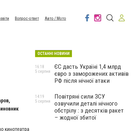
звіти
Вопрос-ответ
Авто / Мото
ОСТАННІ НОВИНИ
ЄС дасть Україні 1,4 млрд
16:18
5 серпня
євро з заморожених активів
РФ після нічної атаки
Повітряні сили ЗСУ
14:19
аров,
5 серпня
озвучили деталі нічного
виновник
обстрілу : з десятків ракет
– жодної збитої
ло кинотеатра