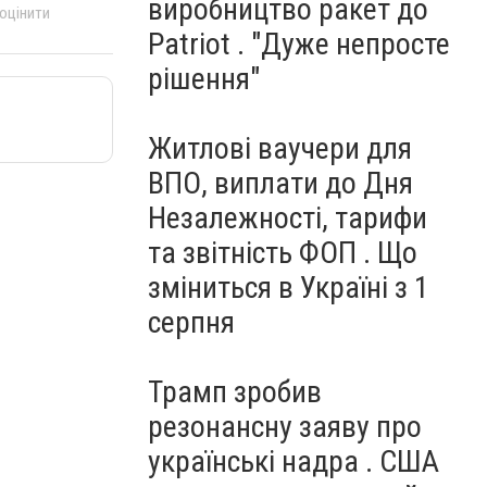
виробництво ракет до
 оцінити
Patriot . "Дуже непросте
рішення"
Житлові ваучери для
ВПО, виплати до Дня
Незалежності, тарифи
та звітність ФОП . Що
зміниться в Україні з 1
серпня
Трамп зробив
резонансну заяву про
українські надра . США