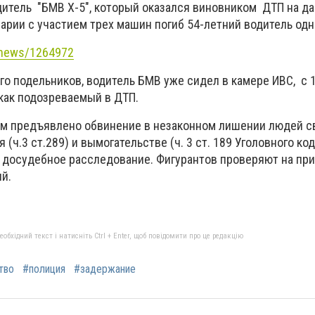
дитель "БМВ Х-5", который оказался виновником ДТП на да
варии с участием трех машин погиб 54-летний водитель одно
/news/1264972
го подельников, водитель БМВ уже сидел в камере ИВС, с 
 как подозреваемый в ДТП.
м предъявлено обвинение в незаконном лишении людей св
я (ч.3 ст.289) и вымогательстве (ч. 3 ст. 189 Уголовного ко
 досудебное расследование. Фигурантов проверяют на при
й.
бхідний текст і натисніть Ctrl + Enter, щоб повідомити про це редакцію
тво
#полиция
#задержание