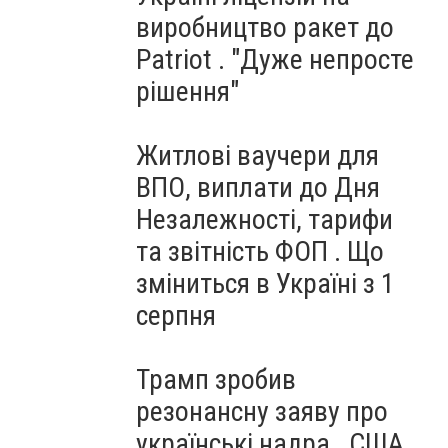
виробництво ракет до
Patriot . "Дуже непросте
рішення"
Житлові ваучери для
ВПО, виплати до Дня
Незалежності, тарифи
та звітність ФОП . Що
зміниться в Україні з 1
серпня
Трамп зробив
резонансну заяву про
українські надра . США