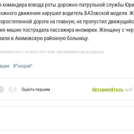
я командира взвода роты дорожно-патрульной службы Юр
рожного движения нарушил водитель ВАЗовской модели. Ж
торостепенной дороги на главную, не пропустил движущийс
ния машин пострадала пассажира иномарки. Женщину с чер
вили в Акимовскую районную больницу.
бхідний текст і натисніть Ctrl + Enter, щоб повідомити про це редакцію
авшие
#"скорая"
0,0
Оцініть першим
Авторизуйтесь
, щоб