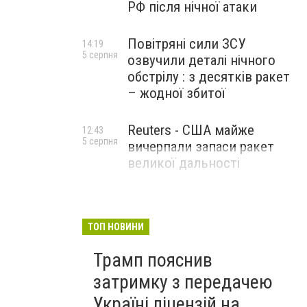
РФ після нічної атаки
Повітряні сили ЗСУ
14:19
5 серпня
озвучили деталі нічного
обстрілу : з десятків ракет
– жодної збитої
Reuters - США майже
12:43
5 серпня
вичерпали запаси ракет
великої дальності
ТОП НОВИНИ
Трамп пояснив
затримку з передачею
Україні ліцензій на