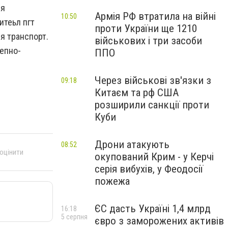
ия
Армія РФ втратила на війні
10:50
итеьл пгт
проти України ще 1210
я транспорт.
військових і три засоби
епно-
ППО
Через військові зв'язки з
09:18
Китаєм та рф США
розширили санкції проти
Куби
Дрони атакують
08:52
 оцінити
окупований Крим - у Керчі
серія вибухів, у Феодосії
пожежа
ЄС дасть Україні 1,4 млрд
16:18
5 серпня
євро з заморожених активів