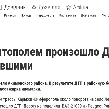
Довідник
Дозвілля
Афіша
Вакансії
Погода
Нерухомість
Карта міста
Довідкова
Фото
тополем произошло Д
авшими
ели Акимовского района. В результате ДТП в районную б
ассажирка иномарки.
 км трассы Харьков-Симферополь около поворота на село Л
изошло ДТП. Дорогу не поделили ВАЗ-21099 и «Peugeot Par