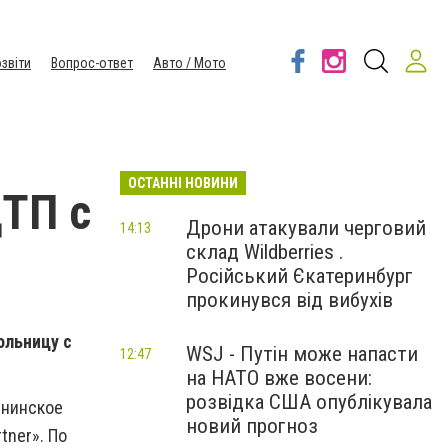
звіти
Вопрос-ответ
Авто / Мото
ОСТАННІ НОВИНИ
ТП с
Дрони атакували черговий
14:13
склад Wildberries .
Російський Єкатеринбург
прокинувся від вибухів
ольницу с
WSJ - Путін може напасти
12:47
на НАТО вже восени:
розвідка США опублікувала
енинское
новий прогноз
tner». По