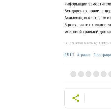
информации заместител
Бондаренко, правила до
Акимовка, выезжая со в
В результате столкнове
мозговой травмой доста
Якщо ви помітили помилку, виділіть нео
#ДТП
#трасса
#пострад