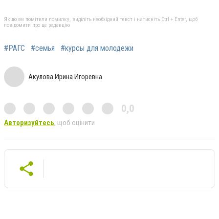
Якщо ви помітили помилку, виділіть необхідний текст і натисніть Ctrl + Enter, щоб
повідомити про це редакцію
#РАГС
#семья
#курсы для молодежи
Акулова Ирина Игоревна
0,0
Авторизуйтесь
, щоб оцінити