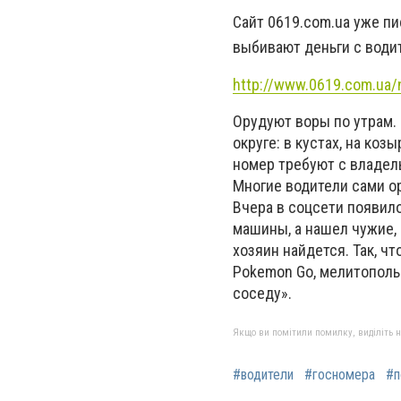
Сайт 0619.com.ua уже пи
выбивают деньги с води
http://www.0619.com.ua
Орудуют воры по утрам.
округе: в кустах, на ко
номер требуют с владель
Многие водители сами о
Вчера в соцсети появил
машины, а нашел чужие, 
хозяин найдется. Так, ч
Pokemon Go, мелитополь
соседу».
Якщо ви помітили помилку, виділіть нео
#водители
#госномера
#п