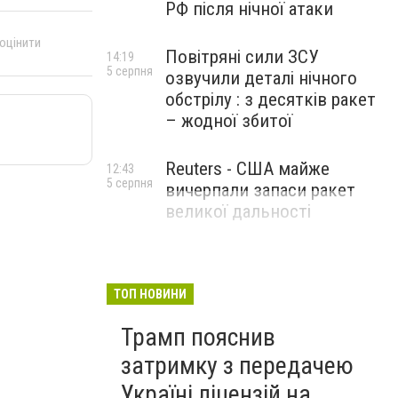
РФ після нічної атаки
 оцінити
Повітряні сили ЗСУ
14:19
5 серпня
озвучили деталі нічного
обстрілу : з десятків ракет
– жодної збитої
Reuters - США майже
12:43
5 серпня
вичерпали запаси ракет
великої дальності
ТОП НОВИНИ
Трамп пояснив
затримку з передачею
Україні ліцензій на