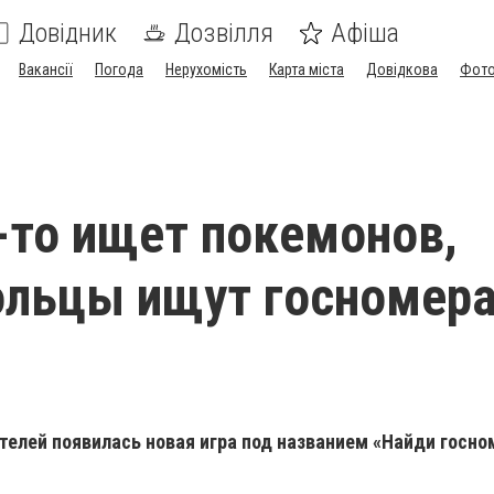
Довідник
Дозвілля
Афіша
Вакансії
Погода
Нерухомість
Карта міста
Довідкова
Фото
-то ищет покемонов,
льцы ищут госномера
елей появилась новая игра под названием «Найди госно