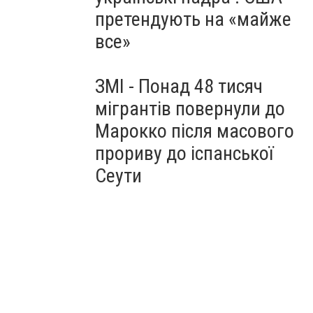
претендують на «майже
все»
ЗМІ - Понад 48 тисяч
мігрантів повернули до
Марокко після масового
прориву до іспанської
Сеути