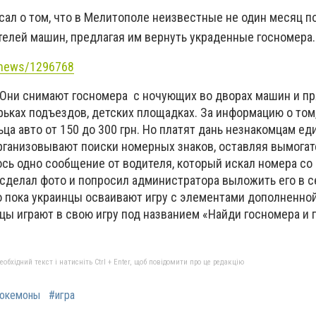
сал о том, что в Мелитополе неизвестные не один месяц п
телей машин, предлагая им вернуть украденные госномера
/news/1296768
 Они снимают госномера с ночующих во дворах машин и пр
зырьках подъездов, детских площадках. За информацию о том
ца авто от 150 до 300 грн. Но платят дань незнакомцам ед
рганизовывают поиски номерных знаков, оставляя вымогат
ось одно сообщение от водителя, который искал номера со
сделал фото и попросил администратора выложить его в с
то пока украинцы осваивают игру с элементами дополненно
цы играют в свою игру под названием «Найди госномера и 
бхідний текст і натисніть Ctrl + Enter, щоб повідомити про це редакцію
окемоны
#игра