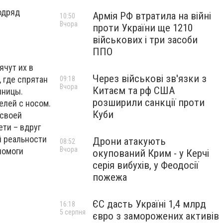
одряд
Армія РФ втратила на війні
10:50
Вчора
.
проти України ще 1210
військових і три засоби
ППО
ячут их в
Через військові зв'язки з
, где спрятан
09:18
Вчора
Китаєм та рф США
иницы.
розширили санкції проти
елей с носом.
Куби
 своей
ети – вдруг
й реальности
Дрони атакують
08:52
Вчора
помоги
окупований Крим - у Керчі
серія вибухів, у Феодосії
пожежа
ЄС дасть Україні 1,4 млрд
16:18
5 серпня
євро з заморожених активів