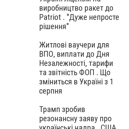
виробництво ракет до
Patriot . "Дуже непросте
рішення"
Житлові ваучери для
ВПО, виплати до Дня
Незалежності, тарифи
та звітність ФОП . Що
зміниться в Україні з 1
серпня
Трамп зробив
резонансну заяву про
українські надра . США