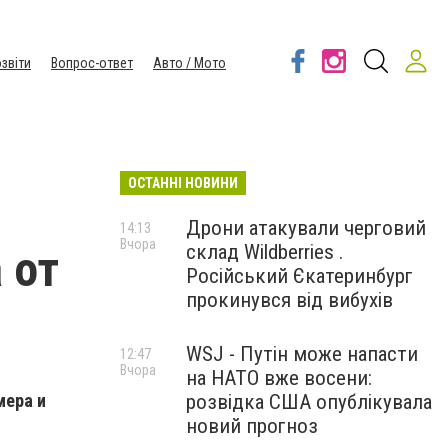
звіти
Вопрос-ответ
Авто / Мото
ОСТАННІ НОВИНИ
Дрони атакували черговий
14:13
Вчора
склад Wildberries .
 от
Російський Єкатеринбург
прокинувся від вибухів
WSJ - Путін може напасти
12:47
Вчора
на НАТО вже восени:
мера и
розвідка США опублікувала
новий прогноз