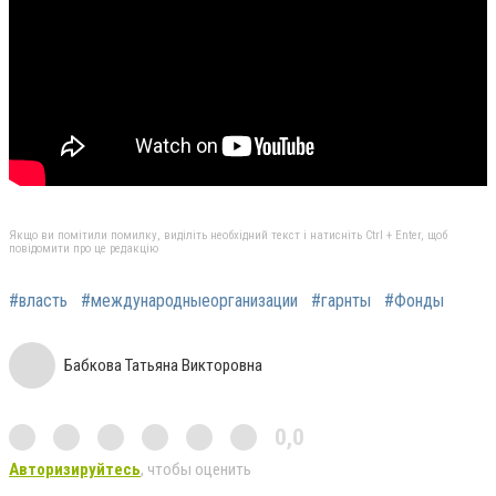
Якщо ви помітили помилку, виділіть необхідний текст і натисніть Ctrl + Enter, щоб
повідомити про це редакцію
#власть
#международныеорганизации
#гарнты
#Фонды
Бабкова Татьяна Викторовна
0,0
Авторизируйтесь
, чтобы оценить