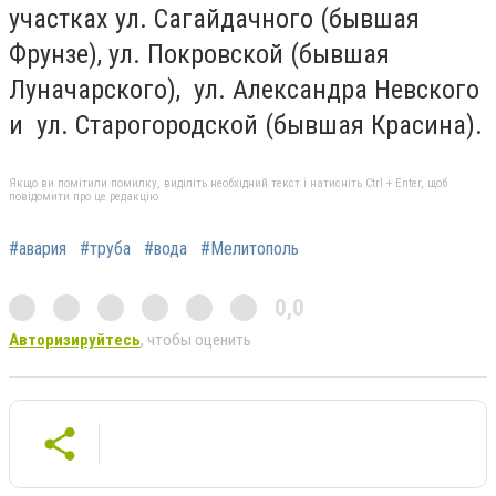
участках ул. Сагайдачного (бывшая
Фрунзе), ул. Покровской (бывшая
Луначарского), ул. Александра Невского
и ул. Старогородской (бывшая Красина).
Якщо ви помітили помилку, виділіть необхідний текст і натисніть Ctrl + Enter, щоб
повідомити про це редакцію
#авария
#труба
#вода
#Мелитополь
0,0
Авторизируйтесь
, чтобы оценить