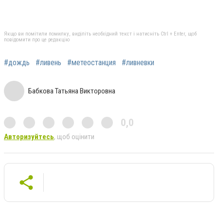
Якщо ви помітили помилку, виділіть необхідний текст і натисніть Ctrl + Enter, щоб
повідомити про це редакцію
#дождь
#ливень
#метеостанция
#ливневки
Бабкова Татьяна Викторовна
0,0
Авторизуйтесь
, щоб оцінити