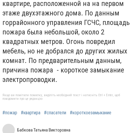
квартире, расположенной на на первом
этаже двухэтажного дома. По данным
горрайонного управления ГСЧС, площадь
пожара была небольшой, около 2
квадратных метров. Огонь повредил
мебель, но не добрался до других жилых
комнат. По предварительным данным,
причина пожара - короткое замыкание
электропроводки.
Якщо ви помітили помилку, виділіть необхідний текст і натисніть Ctrl + Enter, щоб
повідомити про це редакцію
#пожар
#квартира
#спасатели
#короткоезамыкание
Бабкова Татьяна Викторовна