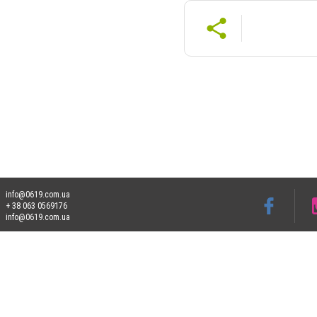
info@0619.com.ua
+ 38 063 0569176
info@0619.com.ua
Допускається цитування матеріалів без отримання попередньої згоди 0619.com.ua за
пошукових систем гіперпосилання на цитовані статті не нижче другого абзацу в тек
Матеріали з плашками "Новини компаній", "Промо", "Партнерський матеріал", "Партнер
Реклама на сайті
Франшиза 