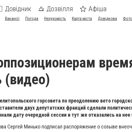
Довідник
Дозвілля
Афіша
Вакансії
Погода
Нерухомість
Карта міста
Довідкова
Фото
оппозиционерам врем
 (видео)
елитопольского горсовета по преодолению вето городско
дставители двух депутатских фракций сделали политичес
знали дату очередной сессии и тут же отказались на не
лова Сергей Минько подписал распоряжение о созыве внео