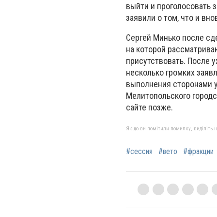
выйти и проголосовать 
заявили о том, что и вн
Сергей Минько после сд
на которой рассматрива
присутствовать. После у
несколько громких заяв
выполнения сторонами 
Мелитопольского городс
сайте позже.
Якщо ви помітили помилку, виділіть нео
#сессия
#вето
#фракции