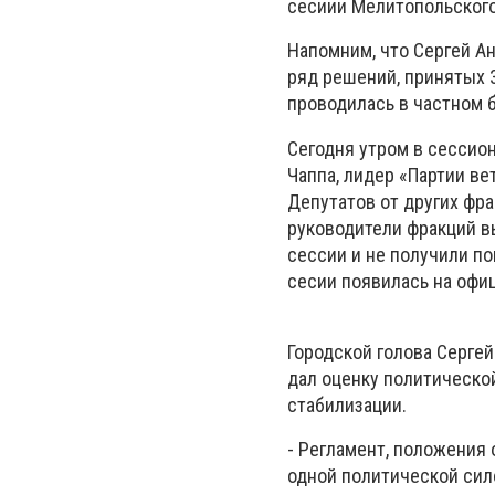
сесиии Мелитопольского
Напомним, что Сергей А
ряд решений, принятых 3
проводилась в частном б
Сегодня утром в сессио
Чаппа, лидер «Партии ве
Депутатов от других фра
руководители фракций в
сессии и не получили п
сесии появилась на офи
Городской голова Серге
дал оценку политической
стабилизации.
- Регламент, положения
одной политической сил