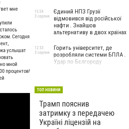
с
твет мне
Єдиний НПЗ Грузії
15:59
3 серпня
відмовився від російської
тупили
нафти . Знайшов
осталось
альтернативу в двох країнах
оком. Сегодня
ент,
Горить університет, де
12:33
лока услышат
3 серпня
розробляли системи БПЛА .
ровать
Удар по Бєлгороду
ено мной
00 процентов!
ей
ТОП НОВИНИ
Трамп пояснив
затримку з передачею
Україні ліцензій на