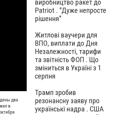
виробництво ракет до
Patriot . "Дуже непросте
рішення"
Житлові ваучери для
ВПО, виплати до Дня
Незалежності, тарифи
та звітність ФОП . Що
зміниться в Україні з 1
серпня
Трамп зробив
резонансну заяву про
едены два
жил в
українські надра . США
октября