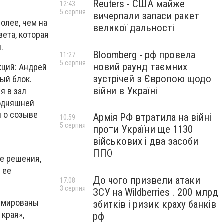
Reuters - США майже
12:43
5 серпня
вичерпали запаси ракет
олее, чем на
великої дальності
вета, которая
.
Bloomberg - рф провела
11:27
5 серпня
новий раунд таємних
кций: Андрей
зустрічей з Європою щодо
ый блок.
війни в Україні
я в зал
годняшней
я о созыве
Армія РФ втратила на війні
10:59
5 серпня
проти України ще 1130
військових і два засоби
ППО
ые решения,
 ее
До чого призвели атаки
17:08
3 серпня
ЗСУ на Wildberries . 200 млрд
ормированы
збитків і ризик краху банків
края»,
рф