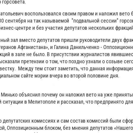
 горсовета.
натольевич воспользовался своим правом и наложил вето б
0 сентября на так называемой "подвальной сессии" горсо
изнес-центре и без участия депутатов нескольких фракций
нный зал вместо депутатов пришли руководители двух фра
теранов Афганистана», и Галина Данильченко - Оппозиционн
кций в зале не было. В присутствии журналистов явившиес
ысказали претензии о том, что поздно узнали о созыве се
овестку. Между тем стоит заметить, что данная информаци
циальном сайте мэрии вчера во второй половине дня.
й Минько объяснил почему он наложил вето на уже принят
 ситуации в Мелитополе и рассказал, что предпринято для
 о депутатских комиссиях и сам состав комиссий были сф
ой, Оппозиционным блоком, без мнения депутатов «Нашего 