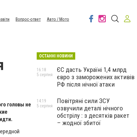
звіти
Вопрос-ответ
Авто / Мото
ОСТАННІ НОВИНИ
я
ЄС дасть Україні 1,4 млрд
16:18
5 серпня
євро з заморожених активів
РФ після нічної атаки
Повітряні сили ЗСУ
14:19
го головы не
5 серпня
озвучили деталі нічного
кие
обстрілу : з десятків ракет
е идти.
– жодної збитої
чередной