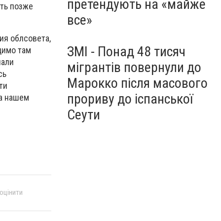
претендують на «майже
уть позже
все»
ия облсовета,
ЗМІ - Понад 48 тисяч
димо там
лали
мігрантів повернули до
сь
Марокко після масового
ти
прориву до іспанської
на нашем
Сеути
 оцінити