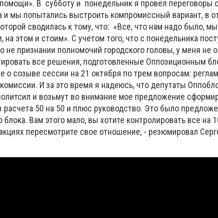
помощи». В субботу и понедельник я провел переговоры 
 и мы попытались выстроить компромиссный вариант, в о
которой сводилась к тому, что: «Все, что нам надо было, мы
, на этом и стоим». С учетом того, что с понедельника пос
о не признании полномочий городского головы, у меня не 
ветировать все решения, подготовленные Оппозиционным бл
 о созыве сессии на 21 октября по трем вопросам: реглам
комиссии. И за это время я надеюсь, что депутаты Оппоб
политсил и возьмут во внимание мое предложение сформи
з расчета 50 на 50 и плюс руководство. Это было предлож
блока. Вам этого мало, вы хотите контролировать все на 1
ракциях пересмотрите свое отношение, - резюмировал Серг