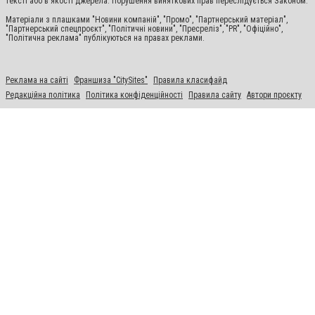
тексті або в якості джерела. Порушення виняткових прав переслідується Законом.
Матеріали з плашками "Новини компаній", "Промо", "Партнерський матеріал",
"Партнерський спецпроєкт", "Політичні новини", "Пресреліз", "PR", "Офіційно",
"Політична реклама" публікуються на правах реклами.
Реклама на сайті
Франшиза "CitySites"
Правила класифайд
Редакційна політика
Політика конфіденційності
Правила сайту
Автори проєкту