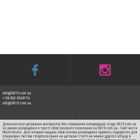
info@0619.com.ua
+ 38 063 0569176
info@0619.com.ua
Допускається цитування матеріалів без отримання попередньої згоди 0619.com.ua
за умови розміщення в тексті обов'язкового посилання на 0619.com.ua - Сайт міста
Мелітополя. Для інтернет-видань обов'язкове розміщення прямого, відкритого для
пошукових систем гіперпосилання на цитовані статті не нижче другого абзацу в