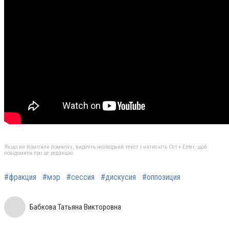
Якщо ви помітили помилку, виділіть необхідний текст і натисніть Ctrl + Enter, щоб
повідомити про це редакцію
#фракция
#мэр
#сессия
#дискусия
#оппозиция
Бабкова Татьяна Викторовна