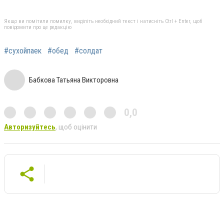
Якщо ви помітили помилку, виділіть необхідний текст і натисніть Ctrl + Enter, щоб
повідомити про це редакцію
#сухойпаек
#обед
#солдат
Бабкова Татьяна Викторовна
0,0
Авторизуйтесь
, щоб оцінити