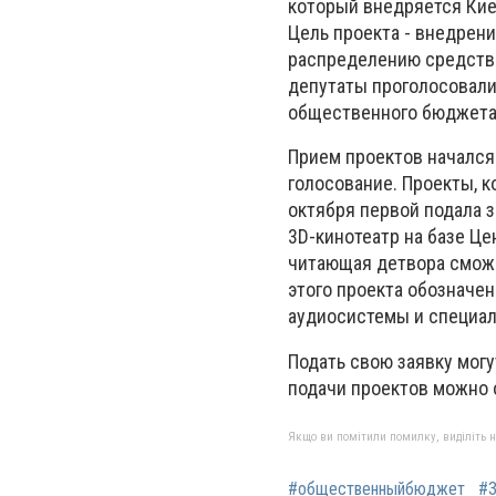
который внедряется Кие
Цель проекта - внедрен
распределению средств 
депутаты проголосовали
общественного бюджета» 
Прием проектов начался 
голосование. Проекты, к
октября первой подала з
3D-кинотеатр на базе Ц
читающая детвора смож
этого проекта обозначен
аудиосистемы и специал
Подать свою заявку мог
подачи проектов можно оз
Якщо ви помітили помилку, виділіть нео
#общественныйбюджет
#3