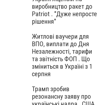
виробництво ракет до
Patriot . "Дуже непросте
рішення"
Житлові ваучери для
ВПО, виплати до Дня
Незалежності, тарифи
та звітність ФОП . Що
зміниться в Україні з 1
серпня
Трамп зробив
резонансну заяву про
українські надра . США