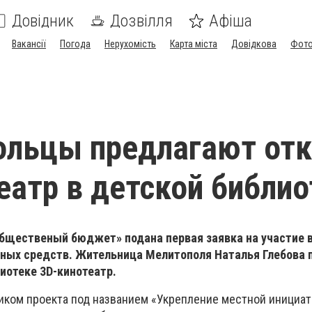
Довідник
Дозвілля
Афіша
Вакансії
Погода
Нерухомість
Карта міста
Довідкова
Фото
ольцы предлагают от
еатр в детской библио
бщественый бюджет» подана первая заявка на участие 
ых средств. Жительница Мелитополя Наталья Глебова 
иотеке 3D-кинотеатр.
иком проекта под названием «Укрепление местной инициат