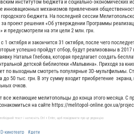
вским институтом бюджета и социально-экономических и
ие инновационных механизмов привлечения общественнос
городского бюджета. На последней сессии Мелитопольско
 за проект решения «Об утверждении Программы реализа
и предусмотрели на эти цели 2 млн. грн.
с 1 октября и закончится 31 октября, после чего последуе
оторые успешно пройдут отбор, будут реализованы в 2017 г
аявку Наталья Глебова, которая предлагает создать беспл
ентральной детской библиотеки «Мальвина». Приходя за кн
ет по выходным смотреть популярные 3D-мультфильмы. С
а до 50 тыс. грн. В эту сумму входит приобретение экрана,
ьных очков.
ут все желающие мелитопольцы до конца этого месяца. С п
накомиться на сайте https://melitopol-online.gov.ua/proje
бхідний текст і натисніть Ctrl + Enter, щоб повідомити про це редакцію
D-кинотеатр
#дети