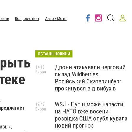
звіти
Вопрос-ответ
Авто / Мото
ОСТАННІ НОВИНИ
крыть
Дрони атакували черговий
14:13
Вчора
склад Wildberries .
теке
Російський Єкатеринбург
прокинувся від вибухів
в
WSJ - Путін може напасти
12:47
предлагает
Вчора
на НАТО вже восени:
розвідка США опублікувала
новий прогноз
ивы»,