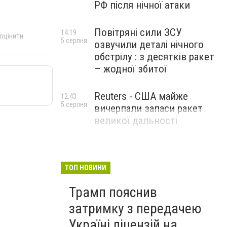
РФ після нічної атаки
Повітряні сили ЗСУ
14:19
 оцінити
5 серпня
озвучили деталі нічного
обстрілу : з десятків ракет
– жодної збитої
Reuters - США майже
12:43
5 серпня
вичерпали запаси ракет
великої дальності
ТОП НОВИНИ
Трамп пояснив
затримку з передачею
Україні ліцензій на