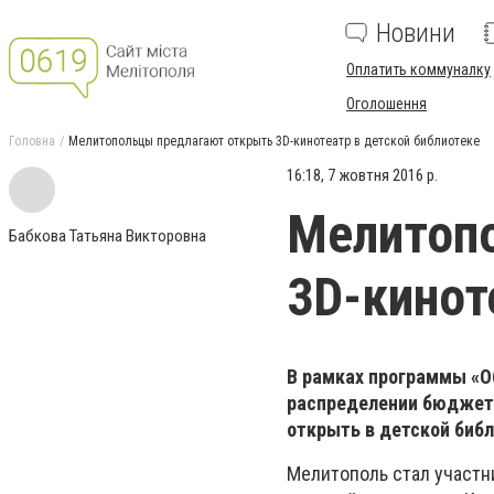
Новини
Оплатить коммуналку
Оголошення
Головна
Мелитопольцы предлагают открыть 3D-кинотеатр в детской библиотеке
16:18, 7 жовтня 2016 р.
Мелитоп
Бабкова Татьяна Викторовна
3D-кинот
В рамках программы «О
распределении бюджетн
открыть в детской библ
Мелитополь стал участн