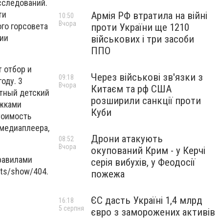
сследований.
ти
Армія РФ втратила на війні
10:50
Вчора
го горсовета
проти України ще 1210
ции
військових і три засоби
ППО
т отбор и
Через військові зв'язки з
09:18
оду. 3
Вчора
Китаєм та рф США
атный детский
розширили санкції проти
ижками
Куби
тоимость
 медиаплеера,
Дрони атакують
08:52
Вчора
окупований Крим - у Керчі
равилами
серія вибухів, у Феодосії
cts/show/404.
пожежа
ЄС дасть Україні 1,4 млрд
16:18
5 серпня
євро з заморожених активів