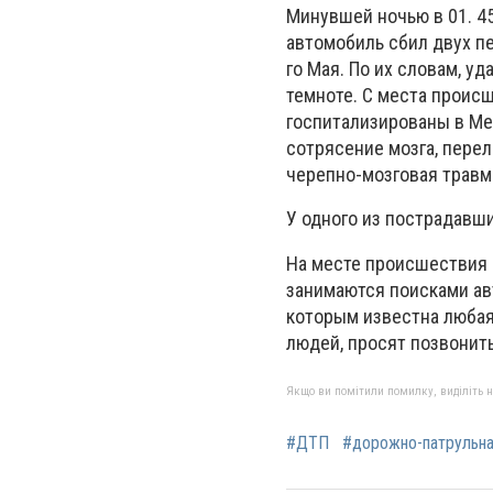
Минувшей ночью в 01. 4
автомобиль сбил двух пе
го Мая. По их словам, у
темноте. С места проис
госпитализированы в Ме
сотрясение мозга, перело
черепно-мозговая травма
У одного из пострадавши
На месте происшествия 
занимаются поисками ав
которым известна любая
людей, просят позвонить
Якщо ви помітили помилку, виділіть нео
#ДТП
#дорожно-патрульна