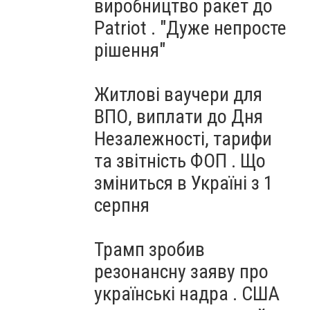
виробництво ракет до
Patriot . "Дуже непросте
рішення"
Житлові ваучери для
ВПО, виплати до Дня
Незалежності, тарифи
та звітність ФОП . Що
зміниться в Україні з 1
серпня
Трамп зробив
резонансну заяву про
українські надра . США