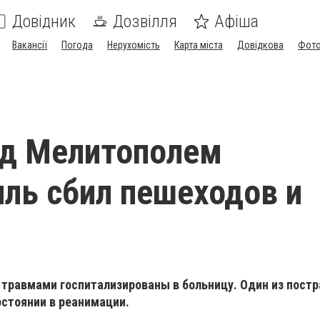
Довідник
Дозвілля
Афіша
Вакансії
Погода
Нерухомість
Карта міста
Довідкова
Фото
од Мелитополем
ль сбил пешеходов и
с травмами госпитализированы в больницу. Один из пост
остоянии в реанимации.