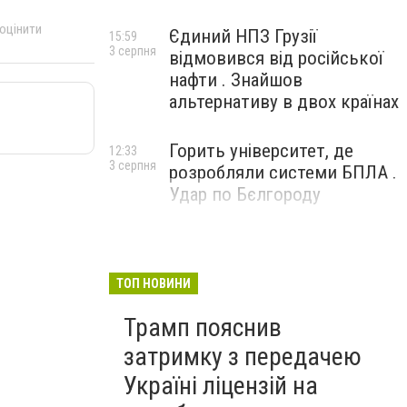
 оцінити
Єдиний НПЗ Грузії
15:59
3 серпня
відмовився від російської
нафти . Знайшов
альтернативу в двох країнах
Горить університет, де
12:33
3 серпня
розробляли системи БПЛА .
Удар по Бєлгороду
ТОП НОВИНИ
Трамп пояснив
затримку з передачею
Україні ліцензій на