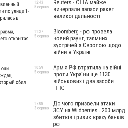
Reuters - США майже
12:43
новленный
5 серпня
вичерпали запаси ракет
и по улице 1-
великої дальності
орилась в
Bloomberg - рф провела
равма,
11:27
5 серпня
новий раунд таємних
него открытая
зустрічей з Європою щодо
війни в Україні
Армія РФ втратила на війні
10:59
 они
5 серпня
проти України ще 1130
аждан,
військових і два засоби
оторый сбил
ППО
До чого призвели атаки
17:08
3 серпня
ЗСУ на Wildberries . 200 млрд
збитків і ризик краху банків
рф