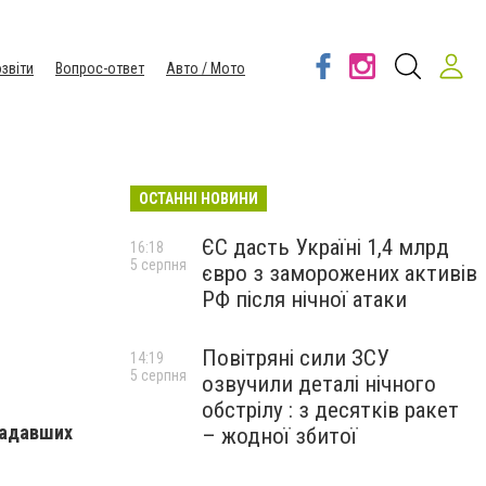
звіти
Вопрос-ответ
Авто / Мото
ОСТАННІ НОВИНИ
ЄС дасть Україні 1,4 млрд
16:18
5 серпня
євро з заморожених активів
РФ після нічної атаки
Повітряні сили ЗСУ
14:19
5 серпня
озвучили деталі нічного
обстрілу : з десятків ракет
радавших
– жодної збитої