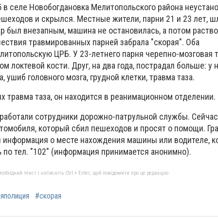
5 в селе Новобогдановка Мелитопольского района неуста
шеходов и скрылся. Местные жители, парни 21 и 23 лет, шл
дар был внезапным, машина не остановилась, а потом раств
шествия травмированных парней забрала "скорая". Оба
литопольскую ЦРБ. У 23-летнего парня черепно-мозговая т
м локтевой кости. Друг, на два года, пострадал больше: у 
, ушиб головного мозга, грудной клетки, травма таза.
х травма таза, он находится в реанимационном отделении.
работали сотрудники дорожно-патрульной службы. Сейчас
томобиля, который сбил пешеходов и просят о помощи. Гр
 информация о месте нахождения машины или водителе, к
 по тел. "102" (информация принимается анонимно).
бхідний текст і натисніть Ctrl + Enter, щоб повідомити про це редакцію
яполиция
#скорая