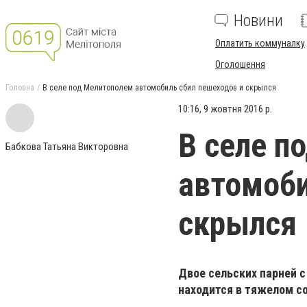
Новини
Оплатить коммуналку
Оголошення
Головна
В селе под Мелитополем автомобиль сбил пешеходов и скрылся
10:16, 9 жовтня 2016 р.
В селе п
Бабкова Татьяна Викторовна
автомоби
скрылся
Двое сельских парней 
находится в тяжелом с