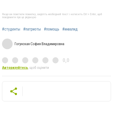
Якщо ви помітили помилку, виділіть необхідний текст і натисніть Ctrl + Enter, щоб
повідомити про це редакцію
#студенты
#патриоты
#помощь
#инвалид
Гогунская София Владимировна
0,0
Авторизуйтесь
, щоб оцінити