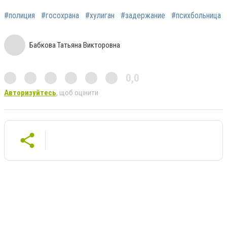
#полиция
#госохрана
#хулиган
#задержание
#психбольница
Бабкова Татьяна Викторовна
0,0
Авторизуйтесь
, щоб оцінити