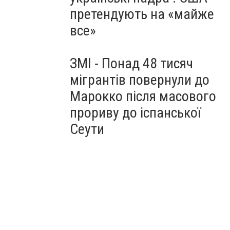
претендують на «майже
все»
ЗМІ - Понад 48 тисяч
мігрантів повернули до
Марокко після масового
прориву до іспанської
Сеути