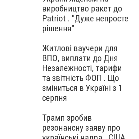
виробництво ракет до
Patriot . "Дуже непросте
рішення"
Житлові ваучери для
ВПО, виплати до Дня
Незалежності, тарифи
та звітність ФОП . Що
зміниться в Україні з 1
серпня
Трамп зробив
резонансну заяву про
українські надра . США