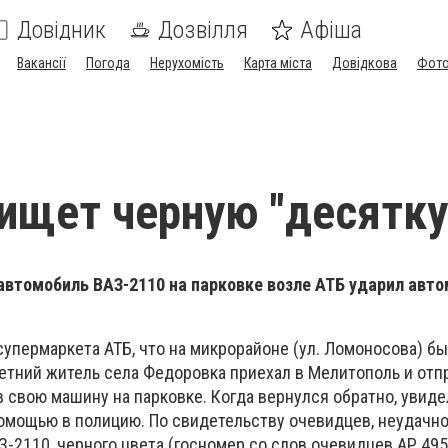
Довідник
Дозвілля
Афіша
Вакансії
Погода
Нерухомість
Карта міста
Довідкова
Фото
ищет черную "десятку
автомобиль ВАЗ-2110 на парковке возле АТБ ударил авт
 супермаркета АТБ, что на микрорайоне (ул. Ломоносова) 
летний житель села Федоровка приехал в Мелитополь и отп
в свою машину на парковке. Когда вернулся обратно, увид
помощью в полицию. По свидетельству очевидцев, неудачн
-2110, черного цвета (госномер со слов очевидцев АР 495