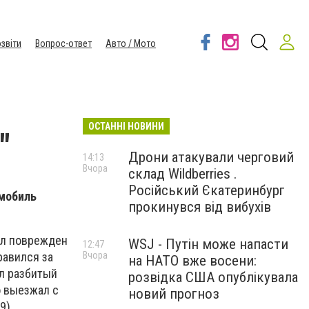
звіти
Вопрос-ответ
Авто / Мото
ОСТАННІ НОВИНИ
"
Дрони атакували черговий
14:13
Вчора
склад Wildberries .
Російський Єкатеринбург
омобиль
прокинувся від вибухів
был поврежден
WSJ - Путін може напасти
12:47
Вчора
равился за
на НАТО вже восени:
ел разбитый
розвідка США опублікувала
о выезжал с
новий прогноз
9).