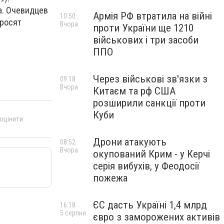
а. Очевидцев
Армія РФ втратила на війні
10:50
просят
Вчора
проти України ще 1210
військових і три засоби
ППО
Через військові зв'язки з
09:18
Вчора
Китаєм та рф США
розширили санкції проти
Куби
 оцінити
Дрони атакують
08:52
Вчора
окупований Крим - у Керчі
серія вибухів, у Феодосії
пожежа
ЄС дасть Україні 1,4 млрд
16:18
5 серпня
євро з заморожених активів