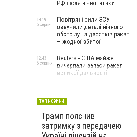
РФ після нічної атаки
Повітряні сили ЗСУ
14:19
5 серпня
озвучили деталі нічного
обстрілу : з десятків ракет
– жодної збитої
Reuters - США майже
12:43
5 серпня
вичерпали запаси ракет
великої дальності
ТОП НОВИНИ
Трамп пояснив
затримку з передачею
Україні ліцензій на