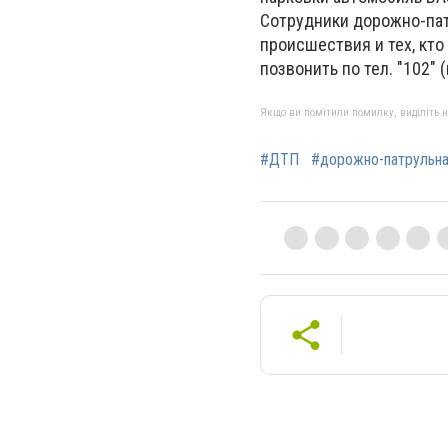
Сотрудники дорожно-пат
происшествия и тех, кт
позвонить по тел. "102
Якщо ви помітили помилку, виділіть нео
#ДТП
#дорожно-патрульн