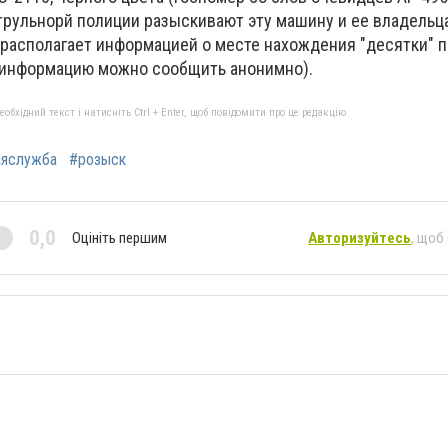
рульнорй полиции разыскивают эту машину и ее владельц
о располагает информацией о месте нахождения "десятки" 
" (информацию можно сообщить анонимно).
бхідний текст і натисніть Ctrl + Enter, щоб повідомити про це редакцію
аяслужба
#розыск
0,0
Оцініть першим
Авторизуйтесь
, щоб