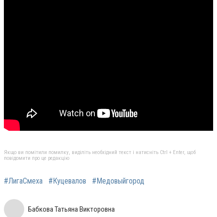
Якщо ви помітили помилку, виділіть необхідний текст і натисніть Ctrl + Enter, щоб
повідомити про це редакцію
#ЛигаСмеха
#Куцевалов
#Медовыйгород
Бабкова Татьяна Викторовна