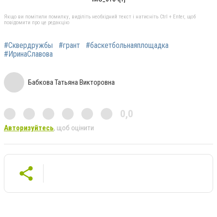
Якщо ви помітили помилку, виділіть необхідний текст і натисніть Ctrl + Enter, щоб
повідомити про це редакцію
#Сквердружбы
#грант
#баскетбольнаяплощадка
#ИринаСлавова
Бабкова Татьяна Викторовна
0,0
Авторизуйтесь
, щоб оцінити