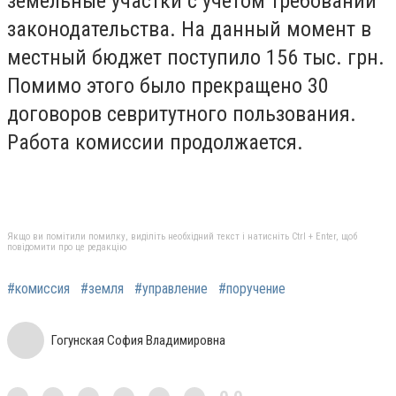
земельные участки с учетом требований
законодательства. На данный момент в
местный бюджет поступило 156 тыс. грн.
Помимо этого было прекращено 30
договоров севритутного пользования.
Работа комиссии продолжается.
Якщо ви помітили помилку, виділіть необхідний текст і натисніть Ctrl + Enter, щоб
повідомити про це редакцію
#комиссия
#земля
#управление
#поручение
Гогунская София Владимировна