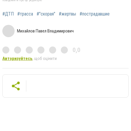
повідомити про це редакцію
#ДТП
#трасса
#"скорая"
#жертвы
#пострадавшие
Михайлов Павел Владимирович
0,0
Авторизуйтесь
, щоб оцінити