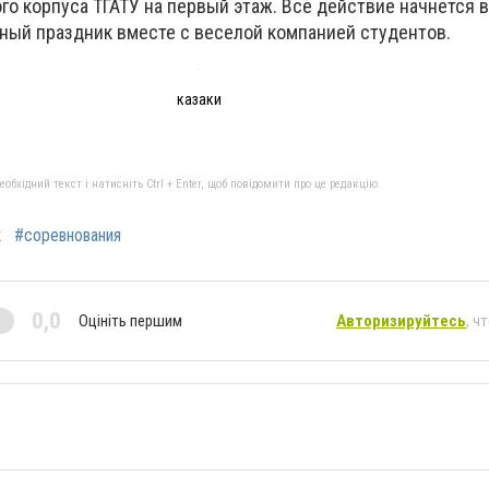
ого корпуса ТГАТУ на первый этаж. Все действие начнется в
ный праздник вместе с веселой компанией студентов.
казаки
бхідний текст і натисніть Ctrl + Enter, щоб повідомити про це редакцію
к
#соревнования
0,0
Оцініть першим
Авторизируйтесь
, ч