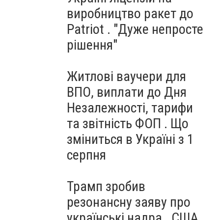
виробництво ракет до
Patriot . "Дуже непросте
рішення"
Житлові ваучери для
ВПО, виплати до Дня
Незалежності, тарифи
та звітність ФОП . Що
зміниться в Україні з 1
серпня
Трамп зробив
резонансну заяву про
українські надра . США