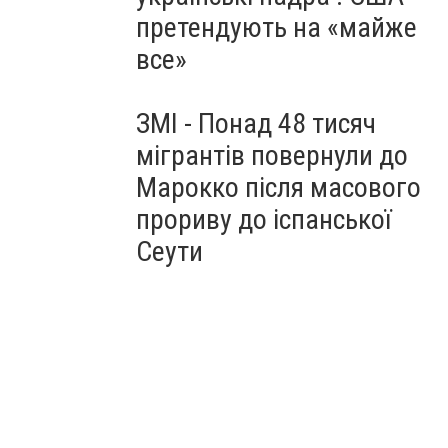
претендують на «майже
все»
ЗМІ - Понад 48 тисяч
мігрантів повернули до
Марокко після масового
прориву до іспанської
Сеути