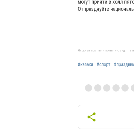
могут прийти в холл пят
Отпразднуйте националь
Якщо ви помітили помилку, виділіть нео
#казаки
#спорт
#праздни