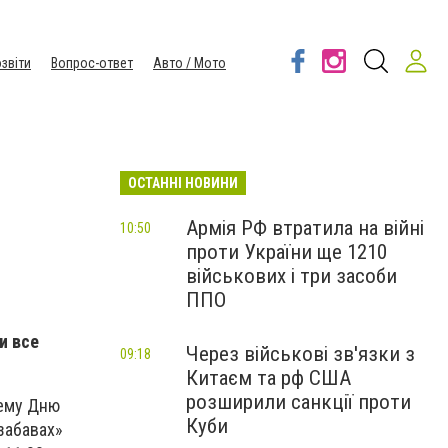
звіти
Вопрос-ответ
Авто / Мото
ОСТАННІ НОВИНИ
Армія РФ втратила на війні
10:50
проти України ще 1210
військових і три засоби
ППО
и все
Через військові зв'язки з
09:18
Китаєм та рф США
розширили санкції проти
щему Дню
Куби
забавах»