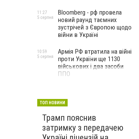
Bloomberg - рф провела
11:27
5 серпня
новий раунд таємних
зустрічей з Європою щодо
війни в Україні
Армія РФ втратила на війні
10:59
5 серпня
проти України ще 1130
військових і два засоби
ППО
ТОП НОВИНИ
Трамп пояснив
затримку з передачею
Україні ліцензій на