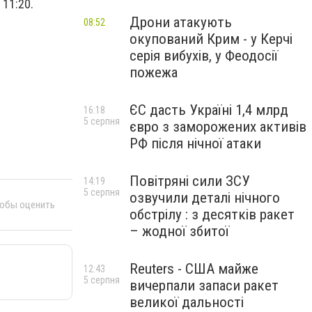
 11:20.
Дрони атакують
08:52
окупований Крим - у Керчі
серія вибухів, у Феодосії
пожежа
ЄС дасть Україні 1,4 млрд
16:18
5 серпня
євро з заморожених активів
РФ після нічної атаки
Повітряні сили ЗСУ
14:19
5 серпня
озвучили деталі нічного
тобы оценить
обстрілу : з десятків ракет
– жодної збитої
Reuters - США майже
12:43
5 серпня
вичерпали запаси ракет
великої дальності