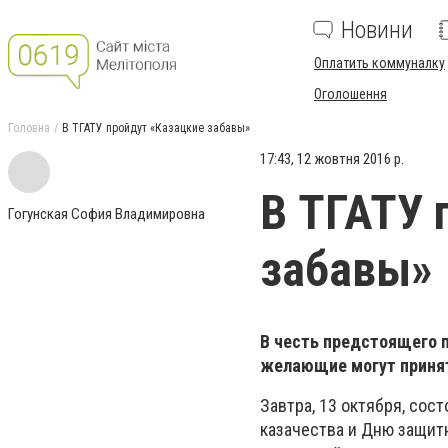
Новини
Оплатить коммуналку
Оголошення
Головна
В ТГАТУ пройдут «Казацкие забавы»
17:43, 12 жовтня 2016 р.
В ТГАТУ 
Гогунская София Владимировна
забавы»
В честь предстоящего п
желающие могут принят
Завтра, 13 октября, со
казачества и Дню защит