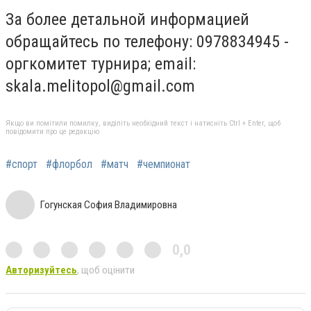
За более детальной информацией
обращайтесь по телефону: 0978834945 -
оргкомитет турнира; email:
skala.melitopol@gmail.com
Якщо ви помітили помилку, виділіть необхідний текст і натисніть Ctrl + Enter, щоб
повідомити про це редакцію
#спорт
#флорбол
#матч
#чемпионат
Гогунская София Владимировна
0,0
Авторизуйтесь
, щоб оцінити