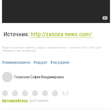
Источник:
http://zanoza-news.com/
Якщо ви помітили помилку, виділіть необхідний текст і натисніть Ctrl + Enter, щоб
повідомити про це редакцію
#заминированное
#нардеп
#заседание
Гогунская София Владимировна
0,0
Авторизуйтесь
, щоб оцінити