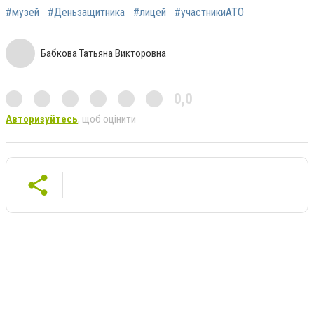
#музей
#Деньзащитника
#лицей
#участникиАТО
Бабкова Татьяна Викторовна
0,0
Авторизуйтесь
, щоб оцінити