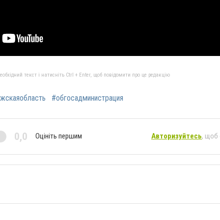
бхідний текст і натисніть Ctrl + Enter, щоб повідомити про це редакцію
жскаяобласть
#обгосадминистрация
0,0
Оцініть першим
Авторизуйтесь
, щоб