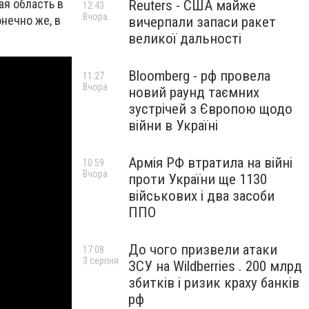
ая область в
Reuters - США майже
12:43
Вчора
нечно же, в
вичерпали запаси ракет
великої дальності
Bloomberg - рф провела
11:27
Вчора
новий раунд таємних
зустрічей з Європою щодо
війни в Україні
Армія РФ втратила на війні
10:59
Вчора
проти України ще 1130
військових і два засоби
ППО
До чого призвели атаки
17:08
3 серпня
ЗСУ на Wildberries . 200 млрд
збитків і ризик краху банків
рф