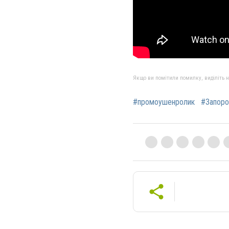
Якщо ви помітили помилку, виділіть нео
#промоушенролик
#Запоро