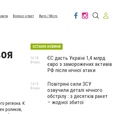
звіти
Вопрос-ответ
Авто / Мото
ОСТАННІ НОВИНИ
воя
ЄС дасть Україні 1,4 млрд
16:18
Вчора
євро з заморожених активів
РФ після нічної атаки
Повітряні сили ЗСУ
14:19
Вчора
озвучили деталі нічного
обстрілу : з десятків ракет
– жодної збитої
го региона. К
ен роликов,