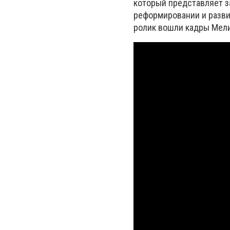
который представляет за
реформировании и развит
ролик вошли кадры Мели