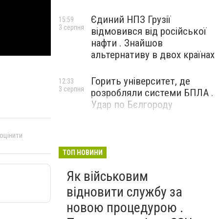
Єдиний НПЗ Грузії
15:59
3 серпня
відмовився від російської
нафти . Знайшов
альтернативу в двох країнах
Горить університет, де
12:33
3 серпня
розробляли системи БПЛА .
Удар по Бєлгороду
 оцінити
ТОП НОВИНИ
Як військовим
відновити службу за
новою процедурою .