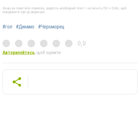
Якщо ви помітили помилку, виділіть необхідний текст і натисніть Ctrl + Enter, щоб
повідомити про це редакцію
#гол
#Динамо
#Чероморец
0,0
Авторизуйтесь
, щоб оцінити