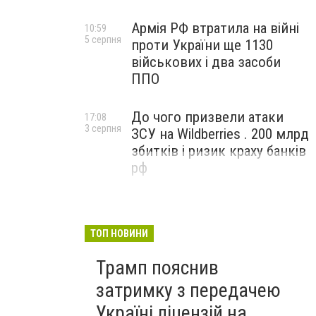
Армія РФ втратила на війні
10:59
5 серпня
проти України ще 1130
військових і два засоби
ППО
До чого призвели атаки
17:08
3 серпня
ЗСУ на Wildberries . 200 млрд
збитків і ризик краху банків
рф
ТОП НОВИНИ
Трамп пояснив
затримку з передачею
Україні ліцензій на