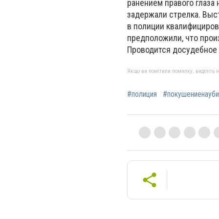
ранением правого глаза
задержали стрелка. Выс
в полиции квалифициров
предположили, что произ
Проводится досудебное 
Якщо ви помітили помилку, виділіть нео
#полиция
#покушениенауби