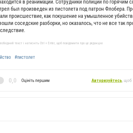
 находится в реанимации. Сотрудники полиции по горячим 
трел был произведен из пистолета под патрон Флобера. П
али происшествие, как покушение на умышленное убийств
ошли соседские разборки, но оказалось, что не все так пр
следствие.
бхідний текст і натисніть Ctrl + Enter, щоб повідомити про це редакцію
йство
#пистолет
0,0
Оцініть першим
Авторизуйтесь
, щоб