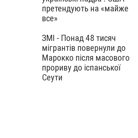
претендують на «майже
все»
ЗМІ - Понад 48 тисяч
мігрантів повернули до
Марокко після масового
прориву до іспанської
Сеути