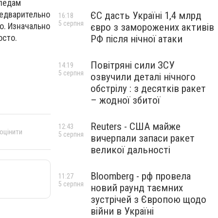
следам
редварительно
ЄС дасть Україні 1,4 млрд
16:18
5 серпня
о. Изначально
євро з заморожених активів
осто.
РФ після нічної атаки
Повітряні сили ЗСУ
14:19
5 серпня
озвучили деталі нічного
обстрілу : з десятків ракет
– жодної збитої
Reuters - США майже
12:43
 оцінити
5 серпня
вичерпали запаси ракет
великої дальності
Bloomberg - рф провела
11:27
5 серпня
новий раунд таємних
зустрічей з Європою щодо
війни в Україні