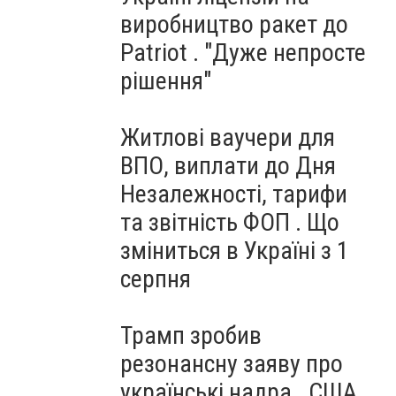
виробництво ракет до
Patriot . "Дуже непросте
рішення"
Житлові ваучери для
ВПО, виплати до Дня
Незалежності, тарифи
та звітність ФОП . Що
зміниться в Україні з 1
серпня
Трамп зробив
резонансну заяву про
українські надра . США