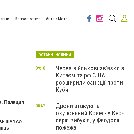
звіти
Вопрос-ответ
Авто / Мото
ОСТАННІ НОВИНИ
Через військові зв'язки з
09:18
Китаєм та рф США
розширили санкції проти
Куби
и. Полиция
Дрони атакують
08:52
окупований Крим - у Керчі
серія вибухів, у Феодосії
 вышел со
пожежа
ющим