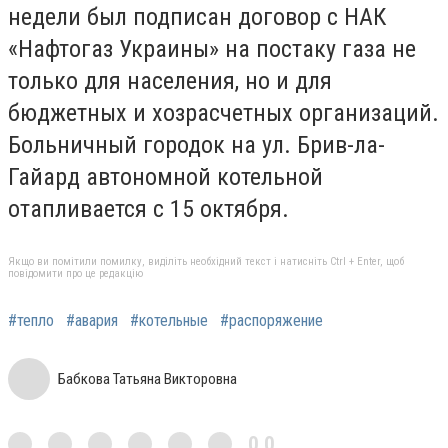
недели был подписан договор с НАК
«Нафтогаз Украины» на постаку газа не
только для населения, но и для
бюджетных и хозрасчетных организаций.
Больничный городок на ул. Брив-ла-
Гайард автономной котельной
отапливается с 15 октября.
Якщо ви помітили помилку, виділіть необхідний текст і натисніть Ctrl + Enter, щоб
повідомити про це редакцію
#тепло
#авария
#котельные
#распоряжение
Бабкова Татьяна Викторовна
0,0