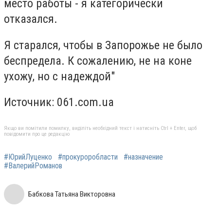
место работы - я категорически
отказался.
Я старался, чтобы в Запорожье не было
беспредела. К сожалению, не на коне
ухожу, но с надеждой"
Источник: 061.com.ua
Якщо ви помітили помилку, виділіть необхідний текст і натисніть Ctrl + Enter, щоб
повідомити про це редакцію
#ЮрийЛуценко
#прокуроробласти
#назначение
#ВалерийРоманов
Бабкова Татьяна Викторовна