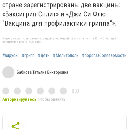
стране зарегистрированы две вакцины:
«Ваксигрип Сплит» и «Джи Си Флю
"Вакцина для профилактики гриппа"».
Якщо ви помітили помилку, виділіть необхідний текст і натисніть Ctrl + Enter, щоб
повідомити про це редакцію
#вирусы
#грипп
#дети
#Мелитополь
#порогзаболеваемости
Бабкова Татьяна Викторовна
0,0
Авторизируйтесь
, чтобы оценить