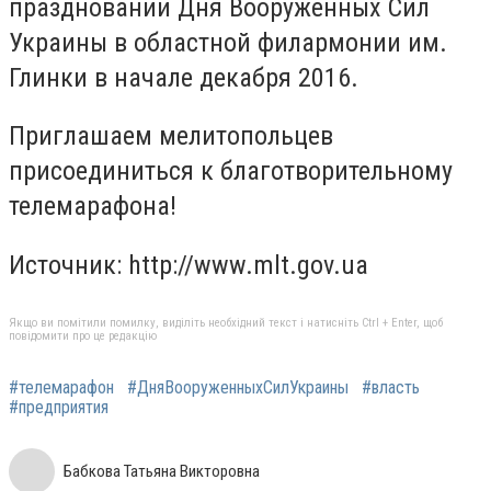
праздновании Дня Вооруженных Сил
Украины в областной филармонии им.
Глинки в начале декабря 2016.
Приглашаем мелитопольцев
присоединиться к благотворительному
телемарафона!
Источник: http://www.mlt.gov.ua
Якщо ви помітили помилку, виділіть необхідний текст і натисніть Ctrl + Enter, щоб
повідомити про це редакцію
#телемарафон
#ДняВооруженныхСилУкраины
#власть
#предприятия
Бабкова Татьяна Викторовна