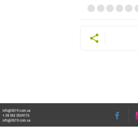
info@0619.com.ua
+ 38 063 0569176
info@0619.com.ua
Допускається цитування матеріалів без отримання попередньої згоди 0619.com.ua за
пошукових систем гіперпосилання на цитовані статті не нижче другого абзацу в тек