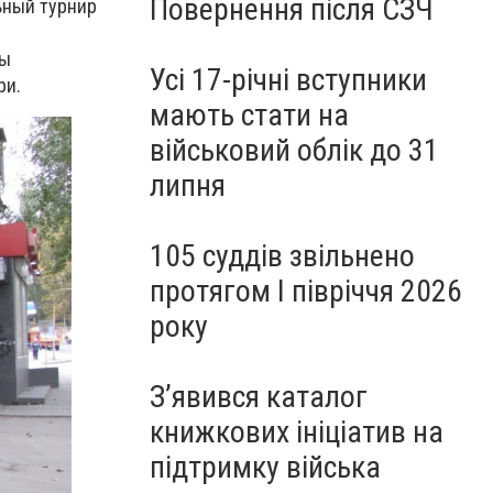
Повернення після СЗЧ
ьный турнир
ды
Усі 17-річні вступники
ри.
мають стати на
військовий облік до 31
липня
105 суддів звільнено
протягом I півріччя 2026
року
З’явився каталог
книжкових ініціатив на
підтримку війська