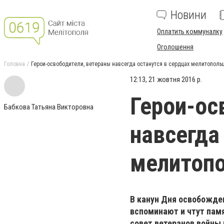
Новини
Оплатить коммуналку
Оголошення
Головна
Герои-освободители, ветераны навсегда останутся в сердцах мелитопольц
12:13, 21 жовтня 2016 р.
Герои-ос
Бабкова Татьяна Викторовна
навсегда
мелитопо
В канун Дня освобожде
вспоминают и чтут памя
совет ветеранов войны 