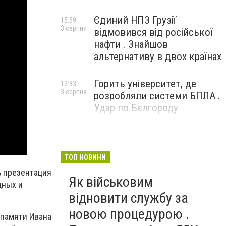
Єдиний НПЗ Грузії
15:59
3 серпня
відмовився від російської
нафти . Знайшов
альтернативу в двох країнах
Горить університет, де
12:33
3 серпня
розробляли системи БПЛА .
Удар по Бєлгороду
ТОП НОВИНИ
ь презентация
Як військовим
дных и
відновити службу за
новою процедурою .
 памяти Ивана