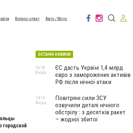
звіти
Вопрос-ответ
Авто / Мото
ОСТАННІ НОВИНИ
ЄС дасть Україні 1,4 млрд
16:18
Вчора
євро з заморожених активів
РФ після нічної атаки
Повітряні сили ЗСУ
14:19
Вчора
озвучили деталі нічного
обстрілу : з десятків ракет
польцы
– жодної збитої
о городской