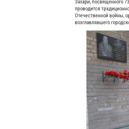
Захари, посвященного 7
проводится традиционно
Отечественной войны, о
возглавлявшего городск