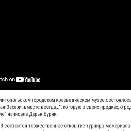
Мелитопольском городском краеведческом музее состоялос
ья Захари: вместе всегда...", которую о своих предках, о ро
ле" написала Дарья Буряк.
-3 состоится торжественное открытие турнира-мемориала