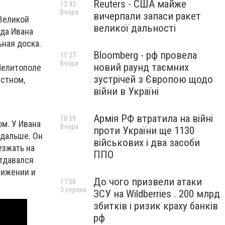
Reuters - США майже
12:43
Вчора
вичерпали запаси ракет
 Великой
великої дальності
да Ивана
ьная доска.
Bloomberg - рф провела
11:27
Вчора
новий раунд таємних
Мелитополе
зустрічей з Європою щодо
ыстном,
війни в Україні
Армія РФ втратила на війні
10:59
м. У Ивана
Вчора
проти України ще 1130
 дальше. Он
військових і два засоби
езжать на
ППО
отдавался
вижении и
До чого призвели атаки
17:08
3 серпня
ЗСУ на Wildberries . 200 млрд
збитків і ризик краху банків
рф