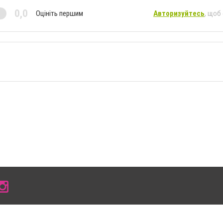
0,0
Оцініть першим
Авторизуйтесь
, щоб
 умови розміщення в тексті обов'язкового посилання на 0619.com.ua - Сайт міста Мел
сті або в якості джерела. Порушення виняткових прав переслідується Законом.