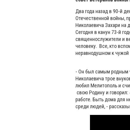
Два года назад в 90-й д
Отечественной войны, п
Николаевича Захари на д
Сегодня в канун 73-й г
священнослужители и в
человеку. Все, кто вспо
неравнодушном к чужой 
- Он был самым родным 
Николаевича трое внуков
любил Мелитополь и счит
свою Родину и говорил: 
работе. Быть дома для н
среди людей, - рассказы