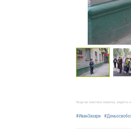
Якщо ви помітили помилку, виділіть нео
#ИванЗахари
#Деньосвобо