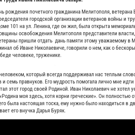
ень рождения почетного гражданина Мелитополя, ветерана
редседателя городской организации ветеранов войны и тру
оме 101 на ул. Ленина, где он жил, была открыта мемориал
одовщины освобождения Мелитополя представители власти,
етераны пришли отдать дань памяти этому уважаемому в 
минал об Иване Николаевиче, говорили о нем, как о бескор
беде человеке, труженике.
человеком, который всегда поддерживал нас теплым слово
 и семь правнуков. Его мудрость помогала лично мне идти
ал этот город своей Родиной. Иван Николаевич не хотел у
«Родина моя здесь, хотя корни греческие». Он полностью 
его была настоящая тоска, ему нужно было находиться в д
вает его внучка Дарья Буряк.