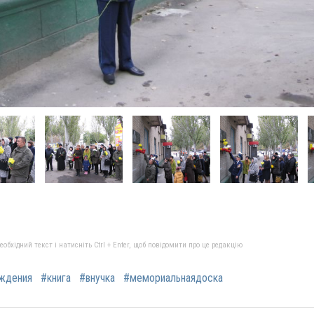
бхідний текст і натисніть Ctrl + Enter, щоб повідомити про це редакцію
ждения
#книга
#внучка
#мемориальнаядоска