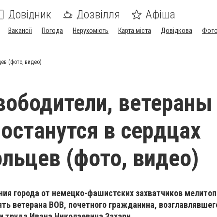
Довідник
Дозвілля
Афіша
Вакансії
Погода
Нерухомість
Карта міста
Довідкова
Фото
ев (фото, видео)
вободители, ветераны
 останутся в сердцах
льцев (фото, видео)
ния города от немецко-фашистских захватчиков мелито
ть ветерана ВОВ, почетного гражданина, возглавлявшег
и труда Ивана Николаевича Захари.