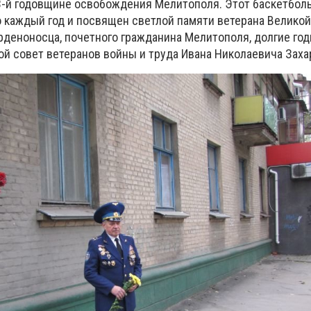
3-й годовщине освобождения Мелитополя. Этот баскетбол
 каждый год и посвящен светлой памяти ветерана Великой
рденоносца, почетного гражданина Мелитополя, долгие го
ой совет ветеранов войны и труда Ивана Николаевича Заха