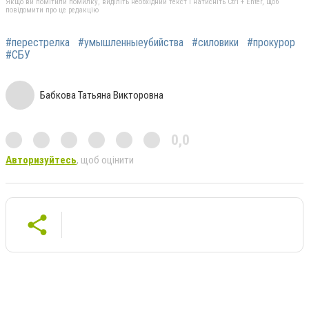
Якщо ви помітили помилку, виділіть необхідний текст і натисніть Ctrl + Enter, щоб
повідомити про це редакцію
#перестрелка
#умышленныеубийства
#силовики
#прокурор
#СБУ
Бабкова Татьяна Викторовна
0,0
Авторизуйтесь
, щоб оцінити