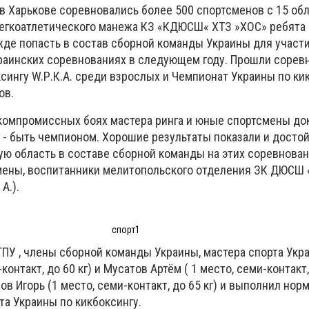
 в Харькове соревновались более 500 спортсменов с 15 об
егкоатлетического манежа КЗ «КДЮСШ« ХТЗ »ХОС» ребята
жде попасть в состав сборной команды Украины для участи
аинских соревнованиях в следующем году. Прошли сорев
сингу W.Р.К.А. среди взрослых и Чемпионат Украины по ки
ов.
скомпромиссных боях мастера ринга и юные спортсмены д
 - быть чемпионом. Хорошие результаты показали и досто
ю область в составе сборной команды на этих соревнован
мены, воспитанники мелитопольского отделения ЗК ДЮСШ
А.).
спорт1
ПУ , члены сборной команды Украины, мастера спорта Укр
онтакт, до 60 кг) и Мусатов Артём ( 1 место, семи-контакт, 
ов Игорь (1 место, семи-контакт, до 65 кг) и выполнил нор
та Украины по кикбоксингу.