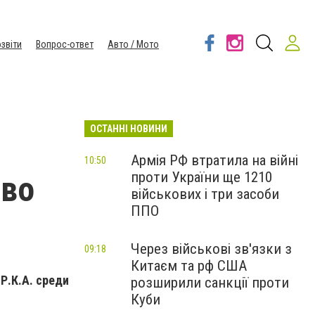
звіти
Вопрос-ответ
Авто / Мото
ОСТАННІ НОВИНИ
Армія РФ втратила на війні
10:50
проти України ще 1210
аво
військових і три засоби
ППО
Через військові зв'язки з
09:18
Китаєм та рф США
Р.К.А. среди
розширили санкції проти
Куби