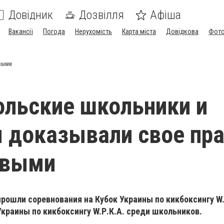
Довідник
Дозвілля
Афіша
Вакансії
Погода
Нерухомість
Карта міста
Довідкова
Фото
рвыми
льские школьники и
 доказывали свое пр
рвыми
ошли соревнования на Кубок Украины по кикбоксингу W.
краины по кикбоксингу W.Р.К.А. среди школьников.