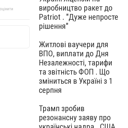
виробництво ракет до
 оцінити
Patriot . "Дуже непросте
рішення"
Житлові ваучери для
ВПО, виплати до Дня
Незалежності, тарифи
та звітність ФОП . Що
зміниться в Україні з 1
серпня
Трамп зробив
резонансну заяву про
українські надра . США