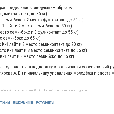
 распределились следующим образом:
, лайт-контакт, до 35 кг)
семи-бокс и 2 место фул-контакт до 50 кг)
-1 лайт и 2 место семи-бокс до 50 кг)
есто семи-бокс и 3 фул-контакт до 55 кг)
о семи-бокс до 65 кг)
 К-1 лайт и 3 место семи-контакт до 70 кг)
то К-1 лайт и 3 место семи-конткат до 65 кг)
К-1 лайт и 3 место семи-бокс до 65 кг).
агодарность за поддержку в организации соревнований р
ярова А. В.) и начальнику управления молодёжи и спорта
бхідний текст і натисніть Ctrl + Enter, щоб повідомити про це редакцію
страны
#школьники
#студенты