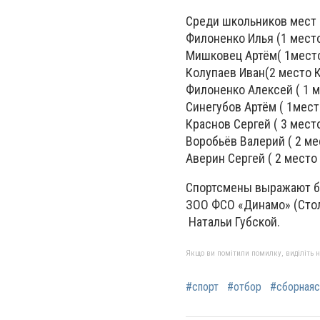
Среди школьников мест
Филоненко Илья (1 место 
Мишковец Артём( 1место 
Колупаев Иван(2 место К
Филоненко Алексей ( 1 м
Синегубов Артём ( 1мест
Краснов Сергей ( 3 место
Воробьёв Валерий ( 2 мес
Аверин Сергей ( 2 место 
Спортсмены выражают бл
ЗОО ФСО «Динамо» (Стол
Натальи Губской.
Якщо ви помітили помилку, виділіть нео
#спорт
#отбор
#сборная