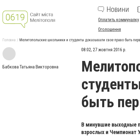
Новини
Оплатить коммуналку
Оголошення
Головна
Мелитопольские школьники и студенты доказывали свое право быть пе
08:02, 27 жовтня 2016 р.
Мелитопо
Бабкова Татьяна Викторовна
студенты
быть пе
В минувшие выходные пр
взрослых и Чемпионат У