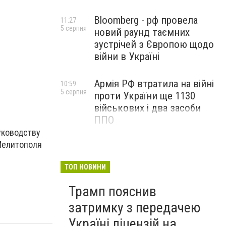
Bloomberg - рф провела
11:27
5 серпня
новий раунд таємних
зустрічей з Європою щодо
війни в Україні
Армія РФ втратила на війні
10:59
5 серпня
проти України ще 1130
військових і два засоби
ППО
уководству
 Мелитополя
ТОП НОВИНИ
Трамп пояснив
затримку з передачею
Україні ліцензій на