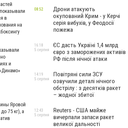
ластей
Дрони атакують
08:52
 показывали
окупований Крим - у Керчі
я в
серія вибухів, у Феодосії
нования на
пожежа
кбоксингу
ЄС дасть Україні 1,4 млрд
16:18
оказывали
5 серпня
євро з заморожених активів
йно
РФ після нічної атаки
иях и
 «Динамо»
Повітряні сили ЗСУ
14:19
5 серпня
озвучили деталі нічного
обстрілу : з десятків ракет
– жодної збитої
аины Яровой
Reuters - США майже
12:43
до 75 кг), а
5 серпня
вичерпали запаси ракет
матив
великої дальності