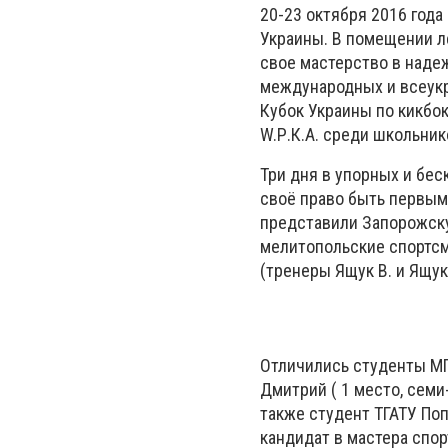
20-23 октября 2016 года
Украины. В помещении л
свое мастерство в наде
международных и всеукр
Кубок Украины по кикбок
W.Р.К.А. среди школьник
Три дня в упорных и бе
своё право быть первым
представили Запорожску
мелитопольские спортс
(тренеры Ящук В. и Ящук 
Отличились студенты МГ
Дмитрий ( 1 место, семи-к
также студент ТГАТУ Поп
кандидат в мастера спор