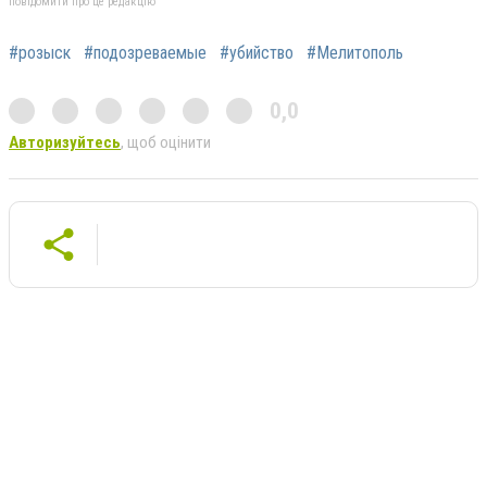
повідомити про це редакцію
#розыск
#подозреваемые
#убийство
#Мелитополь
0,0
Авторизуйтесь
, щоб оцінити