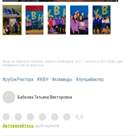
Якщо ви помітили помилку, виділіть необхідний текст і натисніть Ctrl + Enter, щоб
повідомити про це редакцію
#рубокРектора
#КВН
#команды
#лучшийактер
Бабкова Татьяна Викторовна
0,0
Авторизуйтесь
, щоб оцінити