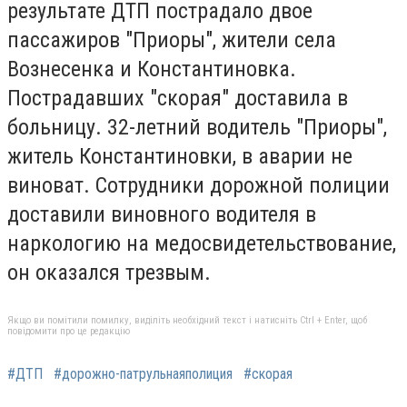
результате ДТП пострадало двое
пассажиров "Приоры", жители села
Вознесенка и Константиновка.
Пострадавших "скорая" доставила в
больницу. 32-летний водитель "Приоры",
житель Константиновки, в аварии не
виноват. Сотрудники дорожной полиции
доставили виновного водителя в
наркологию на медосвидетельствование,
он оказался трезвым.
Якщо ви помітили помилку, виділіть необхідний текст і натисніть Ctrl + Enter, щоб
повідомити про це редакцію
#ДТП
#дорожно-патрульнаяполиция
#скорая