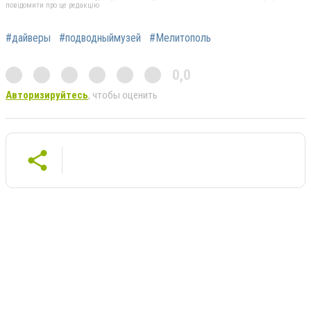
повідомити про це редакцію
#дайверы
#подводныймузей
#Мелитополь
0,0
Авторизируйтесь
, чтобы оценить