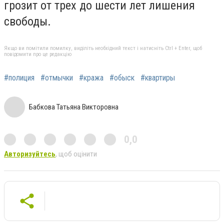
грозит от трех до шести лет лишения
свободы.
Якщо ви помітили помилку, виділіть необхідний текст і натисніть Ctrl + Enter, щоб
повідомити про це редакцію
#полиция
#отмычки
#кража
#обыск
#квартиры
Бабкова Татьяна Викторовна
0,0
Авторизуйтесь
, щоб оцінити